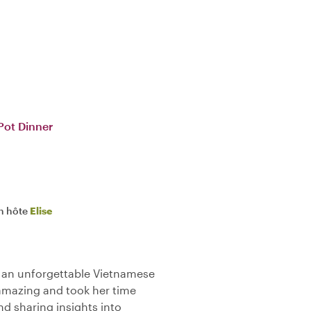
Pot Dinner
n hôte
Elise
 an unforgettable Vietnamese
s amazing and took her time
nd sharing insights into