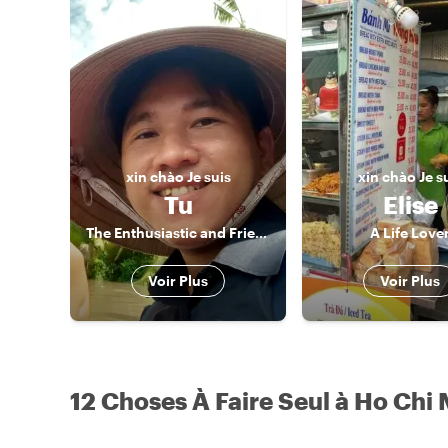
xin chào
Je suis
xin chào
Je s
Tu
Elise
The Enthusiastic and Friendly Local
A Life Love
Voir Plus
Voir Plus
12 Choses À Faire Seul à Ho Chi 