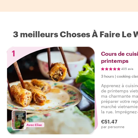
3 meilleurs Choses À Faire Le 
1
Cours de cuis
printemps
405 avis
3 hours
|
cooking cla
Apprenez à cuisin
de printemps vie
ma charmante mai
préparer votre rep
marché vietnamien
la rue. Imprégnez
animée et choisi
€51.47
légumes et ingrédi
Avec Elise
par personne
parie que vous a
cuisiner maintenan