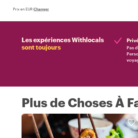
Prix en EUR
·
Changer
Les expériences Withlocals
Priv
sont toujours
Pas d
Perso
voyag
Plus de Choses À Fa