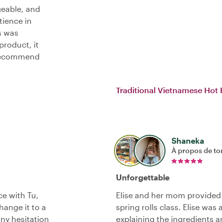
geable, and
tience in
s was
product, it
y recommend
Traditional Vietnamese Hot 
Shaneka
À propos de to
Unforgettable
ce with Tu,
Elise and her mom provided
hange it to a
spring rolls class. Elise wa
ny hesitation
explaining the ingredients a