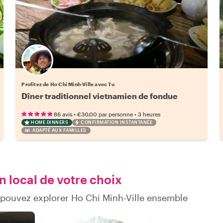
Profitez de Ho Chi Minh-Ville avec Tu
•
•
86 avis
€30.00
par personne
3 heures
HOME DINNERS
CONFIRMATION INSTANTANÉE
ADAPTÉ AUX FAMILLES
n local de votre choix
 pouvez explorer Ho Chi Minh-Ville ensemble