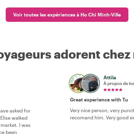
Voir toutes les expériences à Ho Chi Minh-Ville
voyageurs adorent chez
Attila
À propos de to
Great experience with Tu
Very nice person, very punctu
have asked for
recomand him. Very good ex
 Elise walked
 market. I was
nce been