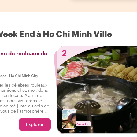
Week End à Ho Chi Minh Ville
2
ine de rouleaux de
sses
|
Ho Chi Minh City
er les célèbres rouleaux
tnamiens chez moi, dans
son locale. Avant de
as, nous visiterons le
 animé juste au coin de
-vous de l'atmosphère
ssez vous-même les
ents les plus frais. Je
Explorer
Avec Tu
vez hâte de commencer à
t !