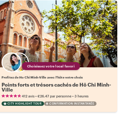
Choisissez votre local favori
Profitez de Ho Chi Minh-Ville avec l'hôte votre choix
Points forts et trésors cachés de Hô Chi Minh-
Ville
•
•
412 avis
€26.47
par personne
3 heures
CITY HIGHLIGHT TOUR
CONFIRMATION INSTANTANÉE