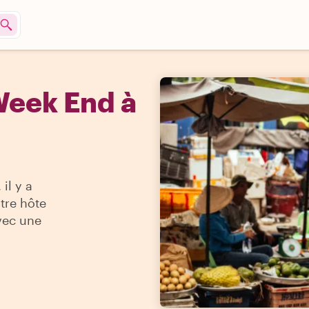
Week End à
il y a
otre hôte
avec une