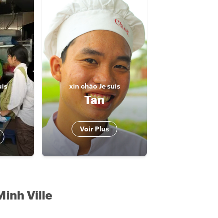
uis
xin chào
Je suis
Tan
r
Voir Plus
Minh Ville