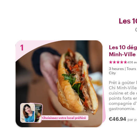
Les 1
1
Les 10 dég
Minh-Ville
406 av
3 heures
|
Tours
City
Prêt à goûter 
Chi Minh-Vill
cuisine et de 
points forts e
compagnie d'
gastronomie. 
délicieuses et
Choisissez votre local préféré
€46.94
salé, ainsi qu
par 
savoureux tou
Minh-Ville.