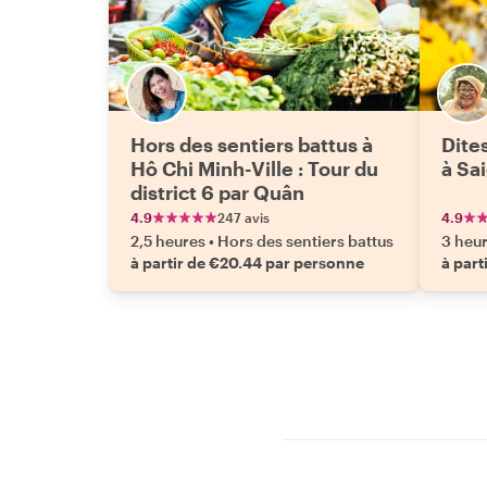
Hors des sentiers battus à
Dite
Hô Chi Minh-Ville : Tour du
à Sa
district 6 par Quân
4.9
247 avis
4.9
2,5 heures
•
Hors des sentiers battus
3 heu
à partir de €20.44 par personne
à part