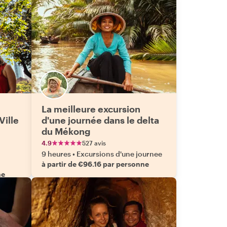
La meilleure excursion
Ville
d'une journée dans le delta
du Mékong
4.9
527 avis
9 heures
•
Excursions d'une journee
à partir de €96.16 par personne
ne