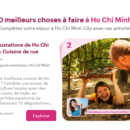
0 meilleurs choses à faire
à Ho Chi Min
Complétez votre séjour à Ho Chi Minh City avec ces activité
2
ustations de Ho Chi
 : Cuisine de rue
is
 gastronomiques
|
Ho Chi Minh
la meilleure cuisine de Ho
e ? Comblez vos envies de
culture locales avec des
n cours de route, en
un hôte passionné de
Savourez 10 dégustations
 typiques, allant du sucré au
Choisissez votre local préféré
e des boissons lors d'un
personne
Explorer
r gastronomique à Ho Chi