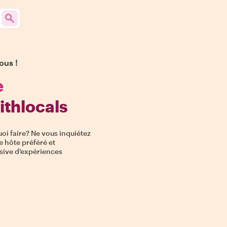
ous !
e
ithlocals
oi faire? Ne vous inquiétez
re hôte préféré et
usive d'expériences