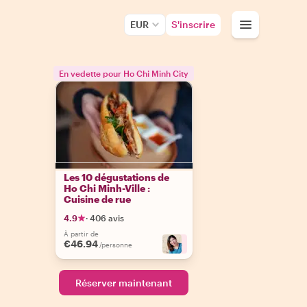
EUR
S'inscrire
En vedette pour Ho Chi Minh City
Les 10 dégustations de
Ho Chi Minh-Ville :
Cuisine de rue
4.9
·
406 avis
À partir de
€46.94
+
6
/personne
Réserver maintenant