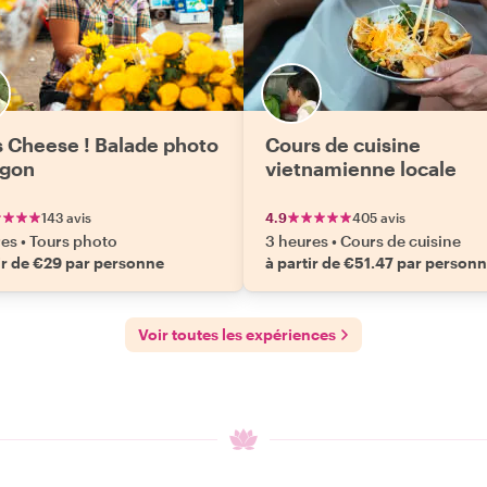
s Cheese ! Balade photo
Cours de cuisine
igon
vietnamienne locale
143 avis
4.9
405 avis
res
•
Tours photo
3 heures
•
Cours de cuisine
ir de €29 par personne
à partir de €51.47 par person
Voir toutes les expériences