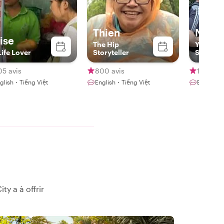
Thien
NICK
lise
The Hip
Your Fri
Life Lover
Storyteller
Saigon 
Guide
05 avis
800 avis
1 avis
glish・Tiếng Việt
English・Tiếng Việt
English
y a à offrir