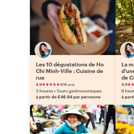
Les 10 dégustations de Ho
La m
Chi Minh-Ville : Cuisine de
d'un
rue
de C
4.9
406 avis
4.9
3 heures
•
Tours gastronomiques
6 heu
à partir de €46.94 par personne
à part