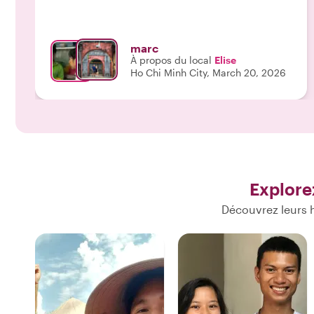
recommandations pour la suite de notre voyage
vont nous être précieuses. J’ajouterai sa délicatesse
envers nous lors de nos échanges. Pour toutes ces
marc
raisons nous vous recommandons Elise. Elle saura
À propos du local
Elise
ajuster votre visite selon vos goûts et besoins."
Ho Chi Minh City, March 20, 2026
Explore
Découvrez leurs 