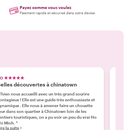
Payez comme vous voulez
Paiement rapide et sécurisé dans votre devise
.0
5.0
elles découvertes à chinatown
Un ré
Thien nous accueilli avec un très grand sourire
"Si vou
ieux ! Elle est une guide très enthousiaste et
tradit
ynamique . Elle nous à amener faire un chouette
sincère
our dans son quartier à Chinatown loin de les
apprend
entiers touristiques, on a pu voir un peu du vrai Ho
recette
hi Minh. "
fait la 
ire la suite
Lire la 
très ch