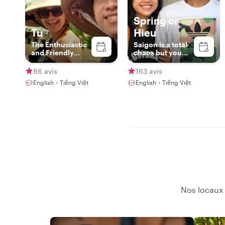
Spring or
Tu
Hieu
The Enthusiastic
Saigon is a total
and Friendly
chaos but you
Local
are at peace with
me.
86 avis
163 avis
English・Tiếng Việt
English・Tiếng Việt
Nos locaux 