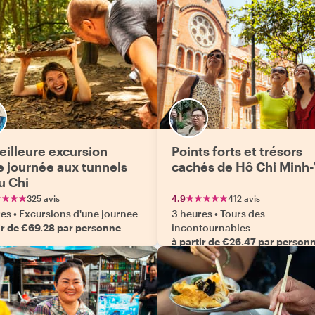
eilleure excursion
Points forts et trésors
e journée aux tunnels
cachés de Hô Chi Minh-
u Chi
325 avis
4.9
412 avis
res
•
Excursions d'une journee
3 heures
•
Tours des
ir de €69.28 par personne
incontournables
à partir de €26.47 par person