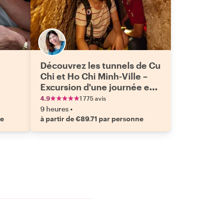
Découvrez les tunnels de Cu
Chi et Ho Chi Minh-Ville –
Excursion d'une journée en
voiture
4.9
1 775 avis
9 heures
•
ne
à partir de €89.71 par personne