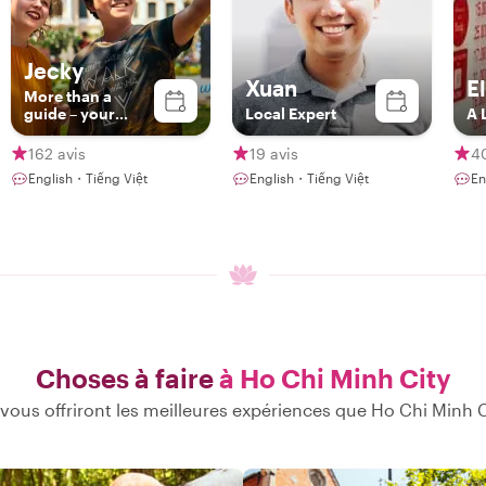
Jecky
Xuan
E
More than a
guide – your
Local Expert
A 
storyteller & local
friend in Vietnam
162 avis
19 avis
4
English・Tiếng Việt
English・Tiếng Việt
En
Choses à faire
à Ho Chi Minh City
vous offriront les meilleures expériences que Ho Chi Minh Cit