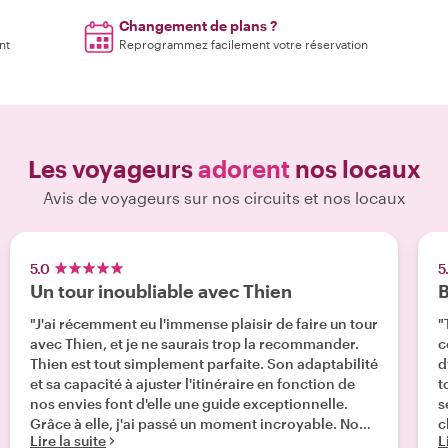
Changement de plans ?
nt
Reprogrammez facilement votre réservation
Les voyageurs
adorent
nos locaux
Avis de voyageurs sur nos circuits et nos locaux
5.0
5
Un tour inoubliable avec Thien
B
"J'ai récemment eu l'immense plaisir de faire un tour
"
avec Thien, et je ne saurais trop la recommander.
contag
Thien est tout simplement parfaite. Son adaptabilité
d
et sa capacité à ajuster l'itinéraire en fonction de
t
nos envies font d'elle une guide exceptionnelle.
s
Grâce à elle, j'ai passé un moment incroyable. Nous
c
Lire la suite
L
avons échangé des histoires, rigolé ensemble, et