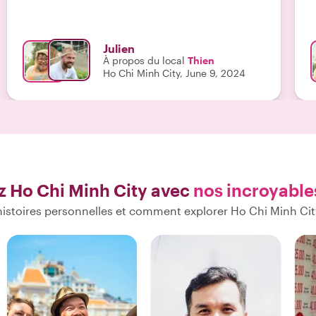
rencontré des locaux fascinants. Elle connaît les
moindres recoins de la ville. Thien est
naturellement avenante, toujours souriante et
Julien
extrêmement respectueuse. Bien que j'aie vécu
À propos du local
Thien
quatre ans à Ho Chi Minh City, elle a réussi à me
Ho Chi Minh City, June 9, 2024
surprendre en me révélant des facettes cachées de
la ville que je n'avais jamais imaginées. Pour ceux
qui cherchent un moment hors du temps à Ho Chi
Minh, je ne peux que vous recommander Thien. Elle
transformera votre expérience en un souvenir
inoubliable. Thien est devenue plus qu’une guide,
une véritable amie."
z Ho Chi Minh City avec
nos incroyable
histoires personnelles et comment explorer Ho Chi Minh Cit