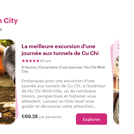
h City
s
3
La meilleure excursion d'une
journée aux tunnels de Cu Chi
325 avis
6 heures
|
Excursions d'une journee
|
Ho Chi Minh
City
Embarquez pour une excursion d'une
journée aux tunnels de Cu Chi, à l'extérieur
de Ho Chi Minh-Ville, où de nombreux
trésors, perspectives et histoires vous
attendent. Laissez un hôte local vous
guider et découvrez cette attraction
culturelle d'un point de vue local. Offrez-
€69.28
vous une excursion d'une journée aux
par personne
Explorer
tunnels de Cu Chi avec un local - c'est un
incontournable !