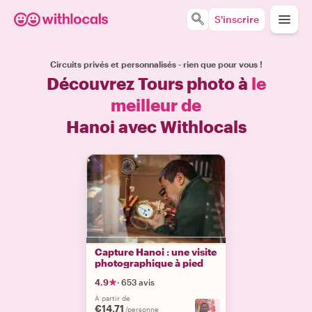
S'inscrire
Circuits privés et personnalisés - rien que pour vous !
Découvrez Tours photo à
le
meilleur de
Hanoi avec Withlocals
Capture Hanoi : une visite
photographique à pied
4.9
·
653 avis
À partir de
€14.71
+
3
/personne