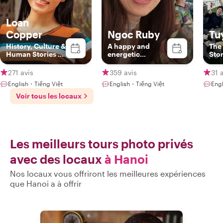
Loan
Copper
Ngoc Ruby
Tu
History, Culture &
A happy and
The 
Human Stories of
energetic
Stor
Vietnam
Hanoian
271 avis
359 avis
31 
English・Tiếng Việt
English・Tiếng Việt
Engl
Voir tous les locaux
Les meilleurs tours photo privés
avec des locaux
à Hanoi
Nos locaux vous offriront les meilleures expériences
que Hanoi a à offrir