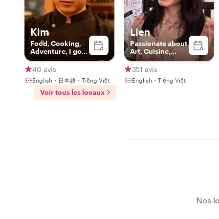
Kim
Lien
Food, Cooking,
Passionate about
Adventure, I got
Art, Cuisine,
you!
Animals &
Adventure
40 avis
351 avis
English・日本語・Tiếng Việt
English・Tiếng Việt
Voir tous les locaux
Nos lo