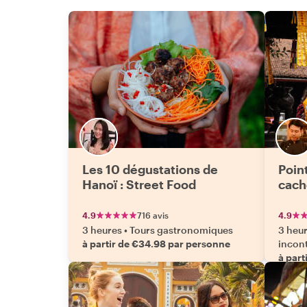
Les 10 dégustations de
Point
Hanoï : Street Food
cach
4.9
716 avis
4.9
3 heures
•
Tours gastronomiques
3 heu
à partir de €34.98 par personne
incon
à part