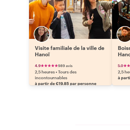
Visite familiale de la ville de
Bois
Hanoï
Hano
4.9
989 avis
5.0
2,5 heures
•
Tours des
2,5 he
incontournables
à part
à partir de €19.85 par personne