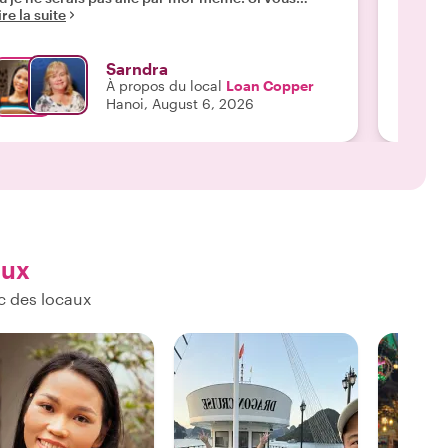
ire la suite
Lire la 
oulez une expérience authentique, vous l'aurez
restric
vec Loan. Merci"
les pla
Nous av
Sarndra
ville et
À propos du local
Loan Copper
anglais
Hanoi, August 6, 2026
elle lo
aux
c des locaux