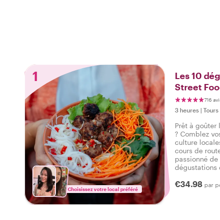
1
Les 10 dég
Street Fo
716 avi
3 heures
|
Tours
Prêt à goûter 
? Comblez vos
culture locale
cours de rout
passionné de
dégustations 
allant du sucr
€34.98
boissons lors
par p
Choisissez votre local préféré
gastronomiqu