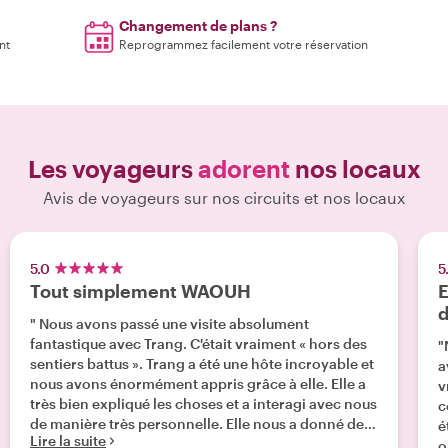
Changement de plans ?
nt
Reprogrammez facilement votre réservation
Les voyageurs
adorent
nos locaux
Avis de voyageurs sur nos circuits et nos locaux
5.0
5
Tout simplement WAOUH
E
" Nous avons passé une visite absolument
fantastique avec Trang. C'était vraiment « hors des
"
sentiers battus ». Trang a été une hôte incroyable et
a
nous avons énormément appris grâce à elle. Elle a
v
très bien expliqué les choses et a interagi avec nous
c
de manière très personnelle. Elle nous a donné des
é
Lire la suite
recommandations et c'était tout simplement une
o