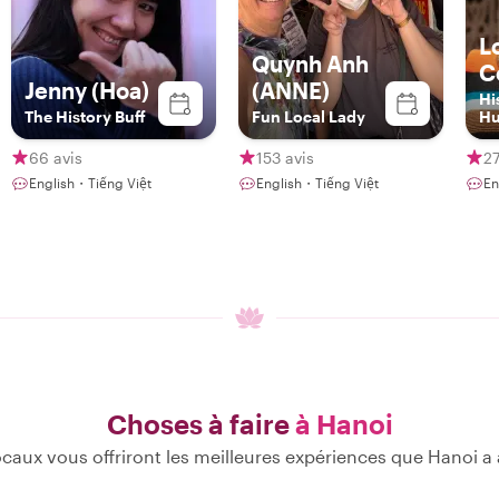
L
Quynh Anh
C
Jenny (Hoa)
(ANNE)
Hi
The History Buff
Fun Local Lady
Hu
Vi
66 avis
153 avis
27
English・Tiếng Việt
English・Tiếng Việt
En
Choses à faire
à Hanoi
caux vous offriront les meilleures expériences que Hanoi a à