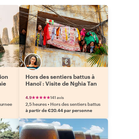
sion
Hors des sentiers battus à
aie
Hanoï : Visite de Nghia Tan
4.9
141 avis
ournee
2,5 heures
•
Hors des sentiers battus
à partir de €20.44 par personne