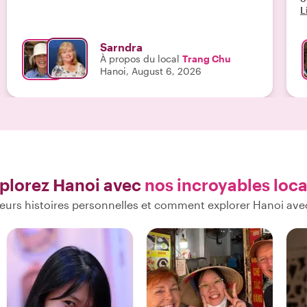
L
expérience incroyable et époustouflante. Nous
v
recommandons vivement Trang. Merci infiniment."
a
Sarndra
À propos du local
Trang Chu
Hanoi, August 6, 2026
plorez Hanoi avec
nos incroyables loc
eurs histoires personnelles et comment explorer Hanoi ave