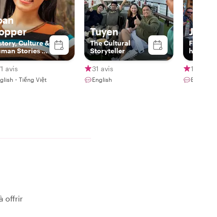
oan
opper
Tuyen
Jacki
story, Culture &
The Cultural
Friendly
man Stories of
Storyteller
happy!
etnam
1 avis
31 avis
1 avis
glish・Tiếng Việt
English
English・
 offrir