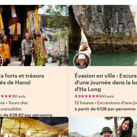
s forts et trésors
Évasion en ville : Excur
és de Hanoï
d'une journée dans la b
d'Ha Long
351 avis
4.9
843 avis
res
•
Tours des
12 heures
•
Excursions d'une j
tournables
à partir de €126 par personne
ir de €28.62 par personne