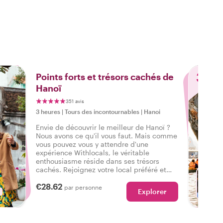
3
Points forts et trésors cachés de
Hanoï
351 avis
3 heures
|
Tours des incontournables
|
Hanoi
Envie de découvrir le meilleur de Hanoï ?
Nous avons ce qu'il vous faut. Mais comme
vous pouvez vous y attendre d'une
expérience Withlocals, le véritable
enthousiasme réside dans ses trésors
cachés. Rejoignez votre local préféré et
ressentez la vraie ambiance de la ville lors
€28.62
d'une visite qui a tout pour vous faire dire :
par personne
Explorer
J'ai vécu le vrai Hanoï !