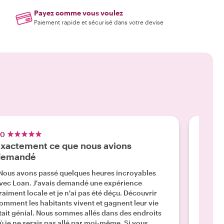
Payez comme vous voulez
Paiement rapide et sécurisé dans votre devise
.0
5.0
xactement ce que nous avions
Une f
demandé
adapt
Nous avons passé quelques heures incroyables
"Notre 
vec Loan. J'avais demandé une expérience
enfants
raiment locale et je n'ai pas été déçu. Découvrir
avec A
omment les habitants vivent et gagnent leur vie
vivemen
tait génial. Nous sommes allés dans des endroits
s'assur
ù je ne serais pas allé par moi-même. Si vous
encombr