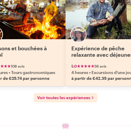
sons et bouchées à
Expérience de pêche
ï
relaxante avec déjeune
108 avis
5.0
56 avis
ures
•
Tours gastronomiques
4 heures
•
Excursions d'une jo
ir de €25.74 par personne
à partir de €42.35 par person
Voir toutes les expériences