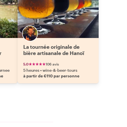
La tournée originale de
r
bière artisanale de Hanoï
5.0
106 avis
urnee
5 heures
•
wine-&-beer-tours
ne
à partir de €110 par personne