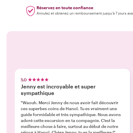
Réservez en toute confiance
Annulez et obtenez un remboursement jusqu'à 7 jours ava
5.0
Jenny est incroyable et super
sympathique
"Waouh. Merci Jenny de nous avoir fait découvrir
ces superbes coins de Hanoï. Tu es vraiment une
guide formidable et très sympathique. Nous avons
adoré cette excursion en ta compagnie. C'est la
meilleure chose à faire, surtout au début de notre
séjour à Hanoï. Chère Jenny, tu es la meilleure !"