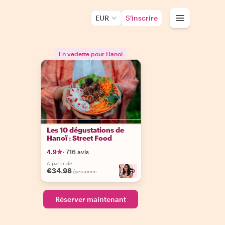
EUR
S'inscrire
En vedette pour Hanoi
Les 10 dégustations de
Hanoï : Street Food
4.9
·
716 avis
À partir de
€34.98
+
10
/personne
Réserver maintenant