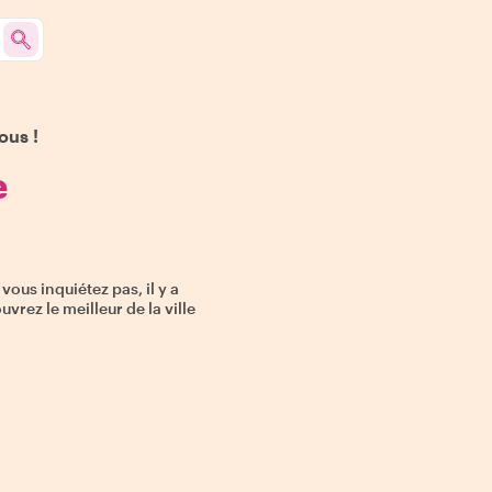
ous !
e
ous inquiétez pas, il y a
vrez le meilleur de la ville