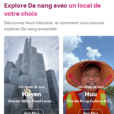
Explore Da nang avec
un local de
votre choix
Découvrez leurs histoires, et comment vous pouvez
explorer Da nang ensemble
xin chào
Je suis
xin chào
Je suis
Huyen
Huu
Stories Teller, Food Lover, and History
The Da Nang Culture & Cuisine Connoisseur
Voir Plus
Voir Plus