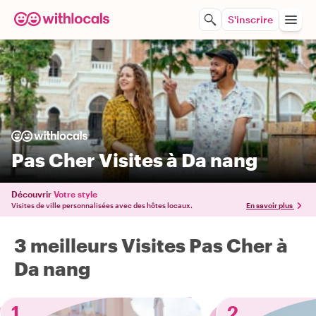
S'inscrire
Pas Cher Visites à Da nang
Découvrir
Votre style
Visites de ville personnalisées avec des hôtes locaux.
En savoir plus
3 meilleurs Visites Pas Cher à
Da nang
1
2