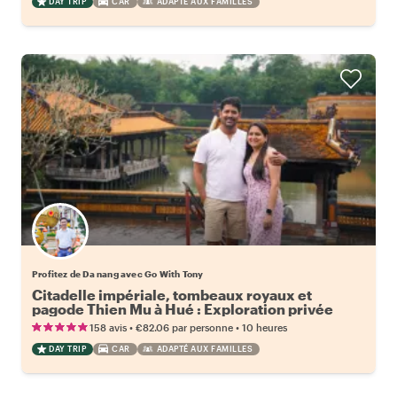
DAY TRIP
CAR
ADAPTÉ AUX FAMILLES
Profitez de Da nang avec Go With Tony
Citadelle impériale, tombeaux royaux et
pagode Thien Mu à Hué : Exploration privée
quotidienne
•
•
158 avis
€82.06
par personne
10 heures
DAY TRIP
CAR
ADAPTÉ AUX FAMILLES