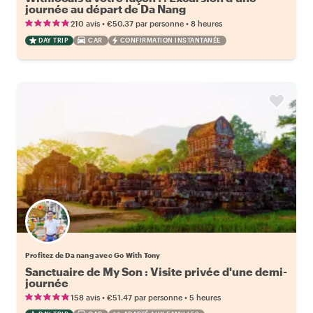
journée au départ de Da Nang
•
•
210 avis
€50.37
par personne
8 heures
DAY TRIP
CAR
CONFIRMATION INSTANTANÉE
Profitez de Da nang avec Go With Tony
Sanctuaire de My Son : Visite privée d'une demi-
journée
•
•
158 avis
€51.47
par personne
5 heures