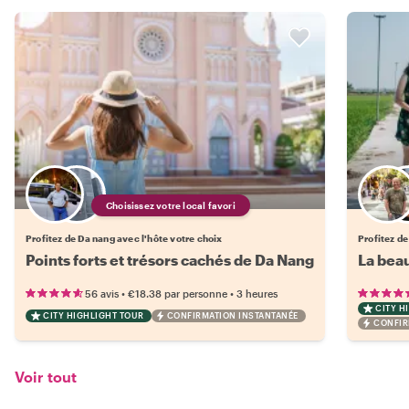
Choisissez votre local favori
Profitez de Da nang avec l'hôte votre choix
Profitez de
Points forts et trésors cachés de Da Nang
La beau
•
•
56 avis
€18.38
par personne
3 heures
CITY H
CITY HIGHLIGHT TOUR
CONFIRMATION INSTANTANÉE
CONFIR
Voir tout