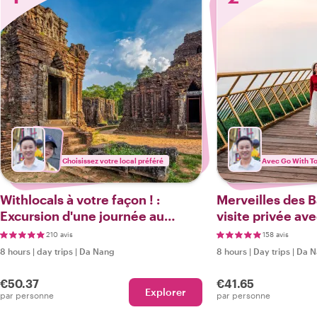
Choisissez votre local préféré
Avec Go With T
Withlocals à votre façon ! :
Merveilles des Ba
Excursion d'une journée au
visite privée av
départ de Da Nang
l'emblématique 
210 avis
158 avis
8 hours
|
day trips
|
Da Nang
8 hours
|
Day trips
|
Da N
€50.37
€41.65
Explorer
par personne
par personne