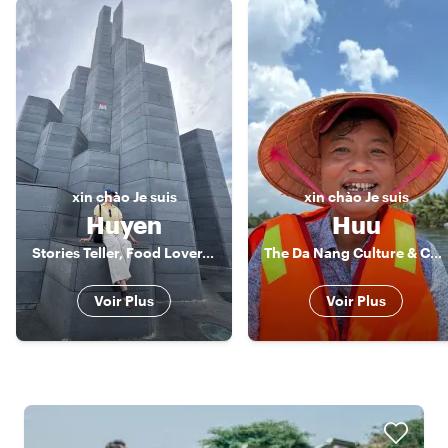
xin chào
Je suis
xin chào
Je suis
Huyen
Huu
Stories Teller, Food Lover, and History
The Da Nang Culture & Cuisine Connoisseur
Voir Plus
Voir Plus