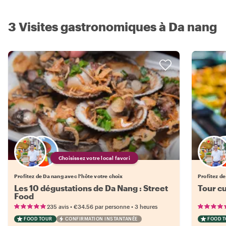
3 Visites gastronomiques à Da nang
Choisissez votre local favori
Profitez de Da nang avec l'hôte votre choix
Profitez de
Les 10 dégustations de Da Nang : Street
Tour cu
Food
•
•
235 avis
€34.56
par personne
3 heures
FOOD TOUR
CONFIRMATION INSTANTANÉE
FOOD 