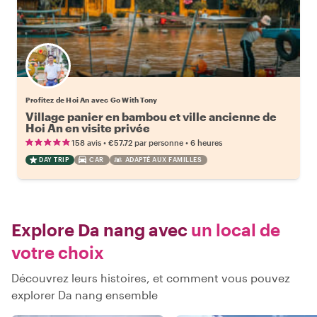
Profitez de Hoi An avec Go With Tony
Village panier en bambou et ville ancienne de
Hoi An en visite privée
•
•
158 avis
€57.72
par personne
6 heures
DAY TRIP
CAR
ADAPTÉ AUX FAMILLES
Explore Da nang avec
un local de
votre choix
Découvrez leurs histoires, et comment vous pouvez
explorer Da nang ensemble