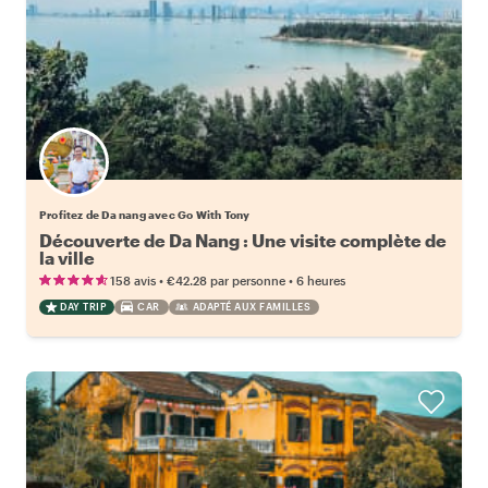
Profitez de Da nang avec Go With Tony
Découverte de Da Nang : Une visite complète de
la ville
•
•
158 avis
€42.28
par personne
6 heures
DAY TRIP
CAR
ADAPTÉ AUX FAMILLES