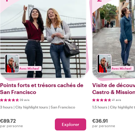
Avec Michael
Avec Michael
Points forts et trésors cachés de
Visite de découve
San Francisco
Castro & Mission
39 avis
41 avis
3 hours
|
City highlight tours
|
San Francisco
1.5 hours
|
City highlight 
€89.72
€36.91
Explorer
par personne
par personne