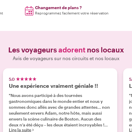
Changement de plans ?
nt
Reprogrammez facilement votre réservation
Les voyageurs
adorent
nos locaux
Avis de voyageurs sur nos circuits et nos locaux
5.0
5
Une expérience vraiment géniale !!
L
"Nous avons participé à des tournées
"
gastronomiques dans le monde entier et nous y
j
sommes donc allés avec de grandes attentes… non
n
seulement envers Adam, notre hôte, mais aussi
no
envers la scène culinaire de Boston. Aucun des
g
deux n’a été déçu – les deux étaient incroyables !
e
Lire la suite
L
Adam nous a guidés dans les rues de Boston, nous a
B