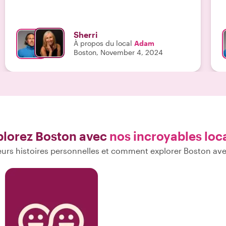
régalés d’histoires et a gardé nos estomacs pleins
s
et satisfaits avec de la nourriture délicieuse !!! Si
l
nous revenons un jour à Boston, ce que nous
t
Sherri
espérons être, car c’était tellement amusant – nous
c
À propos du local
Adam
referons certainement cela avec Adam – il était le
B
Boston, November 4, 2024
MEILLEUR ! "
r
r
d
n
P
A
plorez Boston avec
nos incroyables loc
urs histoires personnelles et comment explorer Boston av