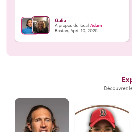
personne très spéciale, qui travaille pour des ONG ;
ça vaut le coup de lui poser des questions ! Je
réserverai certainement une nouvelle excursion
Galia
avec lui et je vous recommande vivement de faire
À propos du local
Adam
de même !"
Boston, April 10, 2025
Ex
Découvrez le