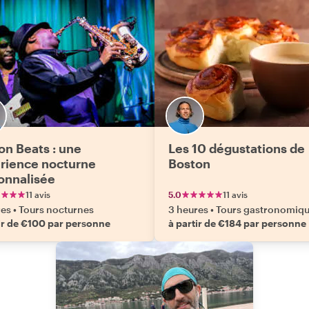
on Beats : une
Les 10 dégustations de
rience nocturne
Boston
onnalisée
11 avis
5.0
11 avis
res
•
Tours nocturnes
3 heures
•
Tours gastronomiq
ir de €100 par personne
à partir de €184 par personne