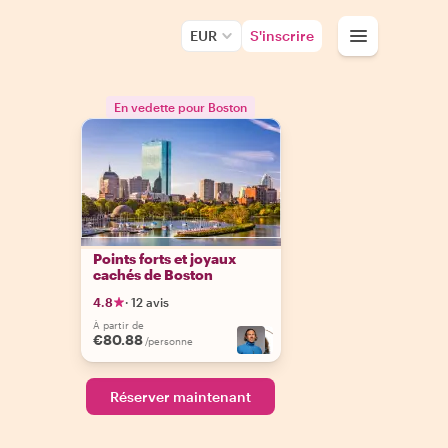
EUR
S'inscrire
En vedette pour Boston
Points forts et joyaux
cachés de Boston
4.8
·
12 avis
À partir de
€80.88
/personne
Réserver maintenant