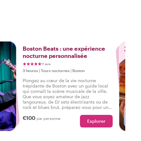
3
Boston Beats : une expérience
nocturne personnalisée
11 avis
3 heures
|
Tours nocturnes
|
Boston
Plongez au cœur de la vie nocturne
trépidante de Boston avec un guide local
qui connaît la scène musicale de la ville.
Que vous soyez amateur de jazz
langoureux, de DJ sets électrisants ou de
rock et blues brut, préparez-vous pour une
nuit inoubliable, conçue spécialement
€100
pour vous !
par personne
Explorer