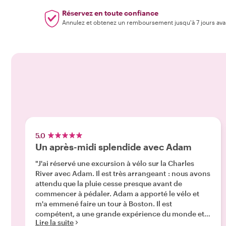
Réservez en toute confiance
Annulez et obtenez un remboursement jusqu'à 7 jours ava
5.0
Un après-midi splendide avec Adam
"J'ai réservé une excursion à vélo sur la Charles
River avec Adam. Il est très arrangeant : nous avons
attendu que la pluie cesse presque avant de
commencer à pédaler. Adam a apporté le vélo et
m'a emmené faire un tour à Boston. Il est
compétent, a une grande expérience du monde et
Lire la suite
c'est un plaisir de discuter avec lui. C'est une