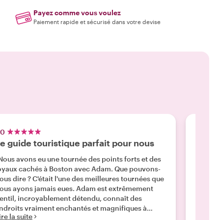
Payez comme vous voulez
Paiement rapide et sécurisé dans votre devise
.0
5.0
e guide touristique parfait pour nous
Belle
Nous avons eu une tournée des points forts et des
"Nous a
oyaux cachés à Boston avec Adam. Que pouvons-
vélo av
ous dire ? C'était l'une des meilleures tournées que
bleus ét
us ayons jamais eues. Adam est extrêmement
trajet 
entil, incroyablement détendu, connaît des
protégé
ndroits vraiment enchantés et magnifiques à
sécurit
ire la suite
Lire la 
oston (nous étions avec lui à Cambridge) et il
découvr