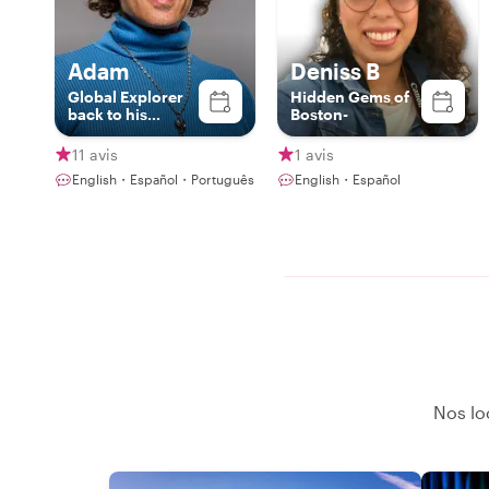
Adam
Deniss B
Global Explorer
Hidden Gems of
back to his
Boston-
Boston Roots!
11 avis
1 avis
English・Español・Português
English・Español
Nos lo