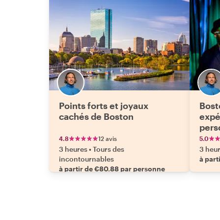
Points forts et joyaux
Bost
cachés de Boston
expé
pers
4.8
12 avis
5.0
3 heures
•
Tours des
3 heu
incontournables
à part
à partir de €80.88 par personne