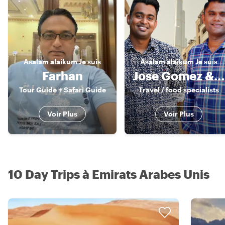
Asalam alaikum
Je suis
Asalam alaikum
Je suis
Farhan
Jose Gomez & Sandy Nat
Tour Guide + Safari Guide
Travel / food specialists
Voir Plus
Voir Plus
10 Day Trips à Emirats Arabes Unis