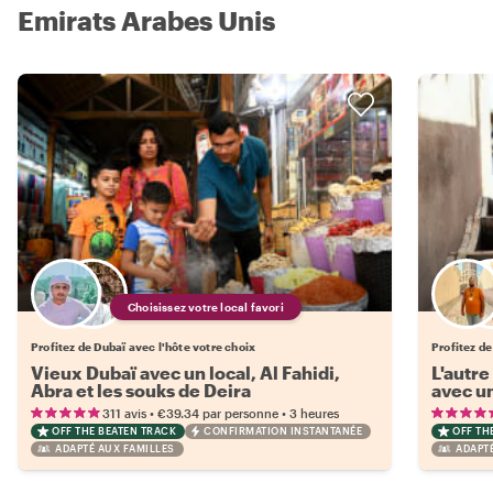
Emirats Arabes Unis
Choisissez votre local favori
Profitez de Dubaï avec l'hôte votre choix
Profitez de
Vieux Dubaï avec un local, Al Fahidi,
L'autr
Abra et les souks de Deira
avec un
•
•
311 avis
€39.34
par personne
3 heures
OFF THE BEATEN TRACK
CONFIRMATION INSTANTANÉE
OFF TH
ADAPTÉ AUX FAMILLES
ADAPT