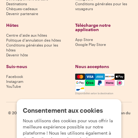
Destinations
Conditions générales pour les
Chèques-cadeaux
voyageurs
Devenir partenaire
Hôtes
Télécharge notre
application
Centre d'aide aux hôtes
App Store
Politique d'annulation des hôtes
Google Play Store
Conditions générales pour les
hôtes
Devenir hôte
Suis-nous
Nous acceptons
Mastercard, Visa, Amex, Di
Facebook
Instagram
YouTube
Disponibilité selon la destination
Consentement aux cookies
©
2026
Withlocals.com
|
Politique de confidentialité
|
Cookies
|
Plan du
site
Nous utilisons des cookies pour vous offrir la
meilleure expérience possible sur notre
plateforme ! Nous les utilisons également à