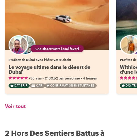
Choisissez votre local favori
Profitez de Dubaï avec l'hôte votre choix
Profitez de
Le voyage ultime dans le désert de
Withloc
Dubaï
d'une 
•
•
738 avis
€130.52
par personne
4 heures
DAY TRIP
CAR
CONFIRMATION INSTANTANÉE
DAY TRI
Voir tout
2 Hors Des Sentiers Battus à