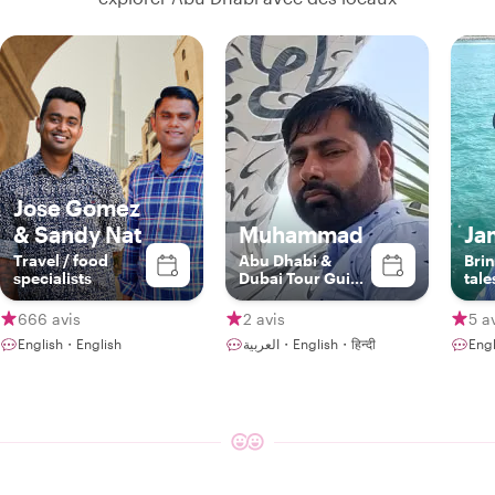
Jose Gomez
& Sandy Nat
Muhammad
Ja
Travel / food
Abu Dhabi &
Bri
specialists
Dubai Tour Guide
tale
Service
666 avis
2 avis
5 a
English・English
العربية・English・हिन्दी
Engl