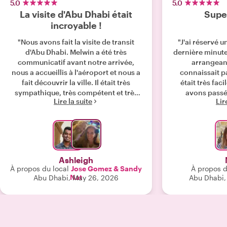
5.0
5.0
La visite d'Abu Dhabi était
Super
incroyable !
"Nous avons fait la visite de transit
"J'ai réservé un
d'Abu Dhabi. Melwin a été très
dernière minute
communicatif avant notre arrivée,
arrangeante
nous a accueillis à l'aéroport et nous a
connaissait pa
fait découvrir la ville. Il était très
était très fa
sympathique, très compétent et très
avons passé
Lire la suite
Lir
attentif à nos contraintes de temps. La
agr
ville est absolument magnifique,
l'architecture est époustouflante et
tout était si sûr et propre. Je suis
tellement contente d'avoir réservé
cette visite et reconnaissante d'avoir
Ashleigh
rencontré Melwin !"
À propos du local
Jose Gomez & Sandy
À propos d
Nat
Abu Dhabi, May 26, 2026
Abu Dhabi,