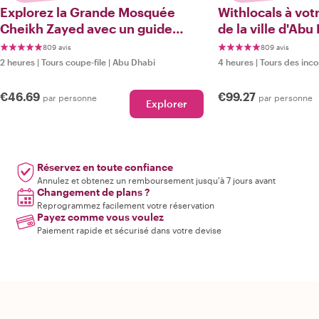
Explorez la Grande Mosquée
Withlocals à votr
Cheikh Zayed avec un guide
de la ville d'Abu
local
809 avis
809 avis
2 heures
|
Tours coupe-file
|
Abu Dhabi
4 heures
|
Tours des inc
€46.69
€99.27
par personne
par personne
Explorer
Réservez en toute confiance
Annulez et obtenez un remboursement jusqu'à 7 jours avant
Changement de plans ?
Reprogrammez facilement votre réservation
Payez comme vous voulez
Paiement rapide et sécurisé dans votre devise