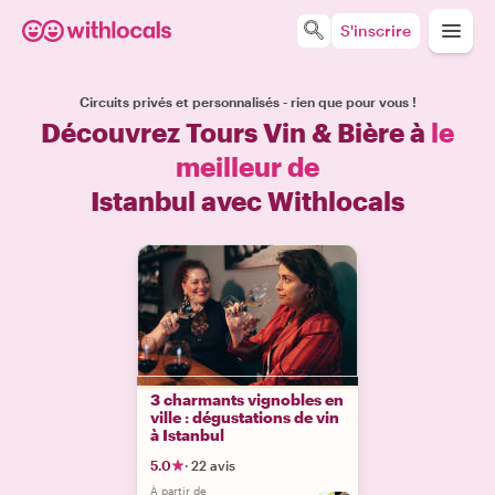
S'inscrire
Circuits privés et personnalisés - rien que pour vous !
Découvrez Tours Vin & Bière à
le
meilleur de
Istanbul avec Withlocals
3 charmants vignobles en
ville : dégustations de vin
à Istanbul
5.0
·
22 avis
À partir de