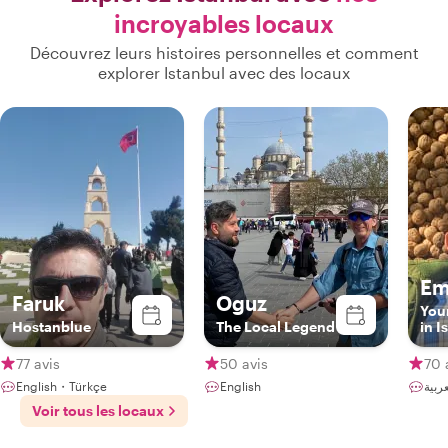
incroyables locaux
Découvrez leurs histoires personnelles et comment
explorer Istanbul avec des locaux
Em
Faruk
Oguz
You
Hostanblue
The Local Legend
in I
Bey
77 avis
50 avis
70 
English・Türkçe
English
Voir tous les locaux