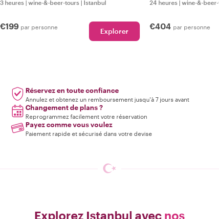
3 heures
|
wine-&-beer-tours
|
Istanbul
24 heures
|
wine-&-beer-
€199
€404
par personne
par personne
Explorer
Réservez en toute confiance
Annulez et obtenez un remboursement jusqu'à 7 jours avant
Changement de plans ?
Reprogrammez facilement votre réservation
Payez comme vous voulez
Paiement rapide et sécurisé dans votre devise
Explorez Istanbul avec
nos