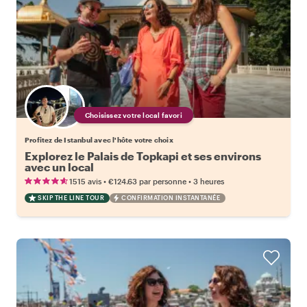
Choisissez votre local favori
Profitez de Istanbul avec l'hôte votre choix
Explorez le Palais de Topkapi et ses environs
avec un local
•
•
1515 avis
€124.63
par personne
3 heures
SKIP THE LINE TOUR
CONFIRMATION INSTANTANÉE