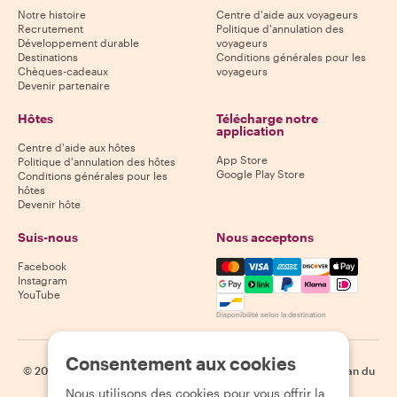
Notre histoire
Centre d'aide aux voyageurs
Recrutement
Politique d'annulation des
Développement durable
voyageurs
Destinations
Conditions générales pour les
Chèques-cadeaux
voyageurs
Devenir partenaire
Hôtes
Télécharge notre
application
Centre d'aide aux hôtes
App Store
Politique d'annulation des hôtes
Google Play Store
Conditions générales pour les
hôtes
Devenir hôte
Suis-nous
Nous acceptons
Mastercard, Visa, Amex, Di
Facebook
Instagram
YouTube
Disponibilité selon la destination
Consentement aux cookies
©
2026
Withlocals.com
|
Politique de confidentialité
|
Cookies
|
Plan du
site
Nous utilisons des cookies pour vous offrir la