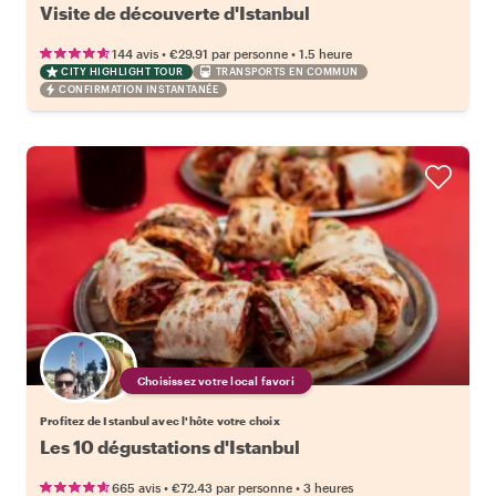
Visite de découverte d'Istanbul
•
•
144 avis
€29.91
par personne
1.5 heure
CITY HIGHLIGHT TOUR
TRANSPORTS EN COMMUN
CONFIRMATION INSTANTANÉE
Choisissez votre local favori
Profitez de Istanbul avec l'hôte votre choix
Les 10 dégustations d'Istanbul
•
•
665 avis
€72.43
par personne
3 heures