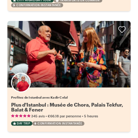
CITY HIGHLIGHT TOUR
TRANSPORTS EN COMMUN
CONFIRMATION INSTANTANÉE
Profitez de Istanbul avec Kadir Celal
Plus d'Istanbul : Musée de Chora, Palais Tekfur,
Balat & Fener
•
•
345 avis
€66.18
par personne
5 heures
DAY TRIP
CONFIRMATION INSTANTANÉE