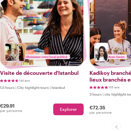
Choisissez votre local préféré
Avec Ceren
Visite de découverte d'Istanbul
Kadikoy branché 
lieux branchés et
144 avis
1.5 hours
|
City highlight tours
|
Istanbul
105 avis
3 hours
|
city highlight to
€29.91
€72.35
Explorer
par personne
par personne