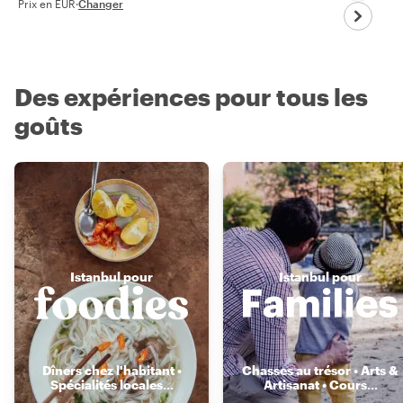
Prix en EUR
·
Changer
Des expériences pour tous les
goûts
Istanbul pour
Istanbul pour
Dîners chez l'habitant •
Chasses au trésor • Arts &
Spécialités locales
...
Artisanat • Cours
...