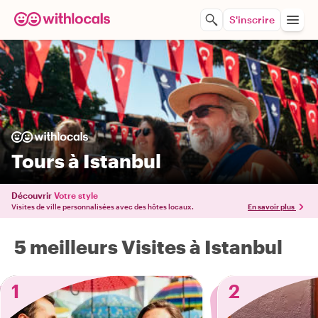
S'inscrire
Tours à Istanbul
Découvrir
Votre style
Visites de ville personnalisées avec des hôtes locaux.
En savoir plus
5 meilleurs Visites à Istanbul
1
2