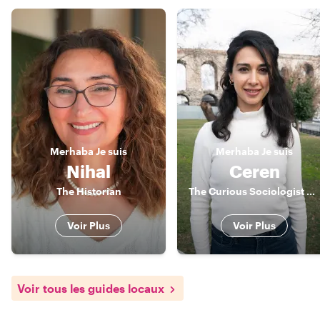
Merhaba
Je suis
Merhaba
Je suis
Nihal
Ceren
The Historian
The Curious Sociologist & Actor
Voir Plus
Voir Plus
Voir tous les guides locaux