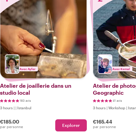
Avec Ayfer
Avec Kemal
Atelier de joaillerie dans un
Atelier de photo
studio local
Geographic
183 avis
41 avis
3 hours
|
|
Istanbul
3 hours
|
Workshop
|
Ista
€185.00
€165.44
Explorer
par personne
par personne