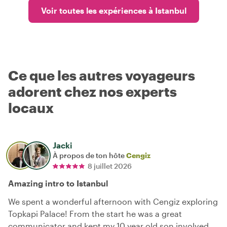
Voir toutes les expériences à Istanbul
Ce que les autres voyageurs
adorent chez nos experts
locaux
Jacki
À propos de ton hôte
Cengiz
8 juillet 2026
Amazing intro to Istanbul
We spent a wonderful afternoon with Cengiz exploring
Topkapi Palace! From the start he was a great
communicator and kept my 10 year old son involved