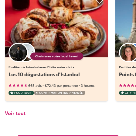
Choisissez votre local favori
Profitez de Istanbul avec l'hôte votre choix
Profitez de
Les 10 dégustations d'Istanbul
Points 
•
•
665 avis
€72.43
par personne
3 heures
FOOD TOUR
CONFIRMATION INSTANTANÉE
CITY H
Voir tout