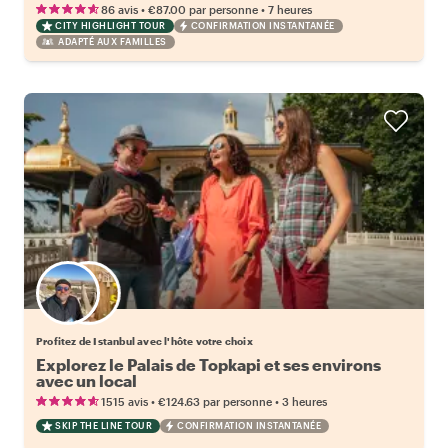
•
•
86 avis
€87.00
par personne
7 heures
CITY HIGHLIGHT TOUR
CONFIRMATION INSTANTANÉE
ADAPTÉ AUX FAMILLES
Choisissez votre local favori
Profitez de Istanbul avec l'hôte votre choix
Explorez le Palais de Topkapi et ses environs
avec un local
•
•
1515 avis
€124.63
par personne
3 heures
SKIP THE LINE TOUR
CONFIRMATION INSTANTANÉE