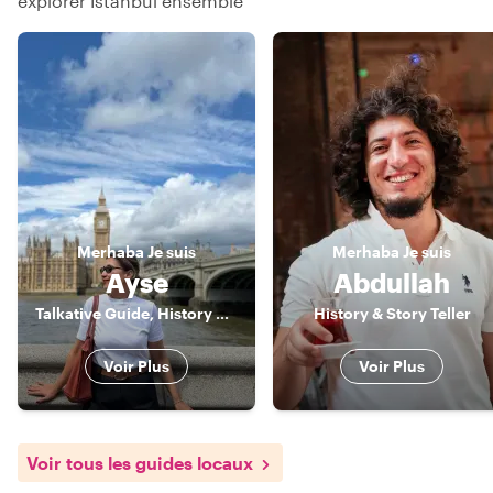
explorer Istanbul ensemble
Merhaba
Je suis
Merhaba
Je suis
Ayse
Abdullah
Talkative Guide, History Nerd, Food Lover, Your Local in Istanbul
History & Story Teller
Voir Plus
Voir Plus
Voir tous les guides locaux