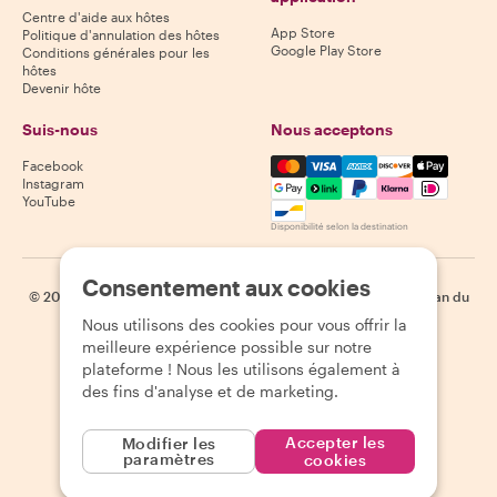
Centre d'aide aux hôtes
App Store
Politique d'annulation des hôtes
Google Play Store
Conditions générales pour les
hôtes
Devenir hôte
Suis-nous
Nous acceptons
Mastercard, Visa, Amex, Di
Facebook
Instagram
YouTube
Disponibilité selon la destination
Consentement aux cookies
©
2026
Withlocals.com
|
Politique de confidentialité
|
Cookies
|
Plan du
site
Nous utilisons des cookies pour vous offrir la
meilleure expérience possible sur notre
plateforme ! Nous les utilisons également à
des fins d'analyse et de marketing.
Accepter les
Modifier les
paramètres
cookies