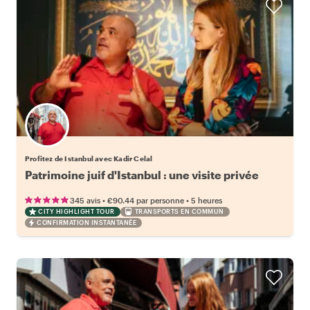
Profitez de Istanbul avec Kadir Celal
Patrimoine juif d'Istanbul : une visite privée
•
•
345 avis
€90.44
par personne
5 heures
CITY HIGHLIGHT TOUR
TRANSPORTS EN COMMUN
CONFIRMATION INSTANTANÉE