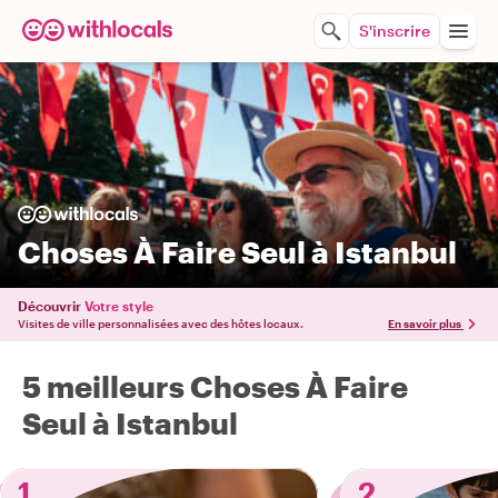
S'inscrire
Choses À Faire Seul à Istanbul
Découvrir
Votre style
Visites de ville personnalisées avec des hôtes locaux.
En savoir plus
5 meilleurs Choses À Faire
Seul à Istanbul
1
2