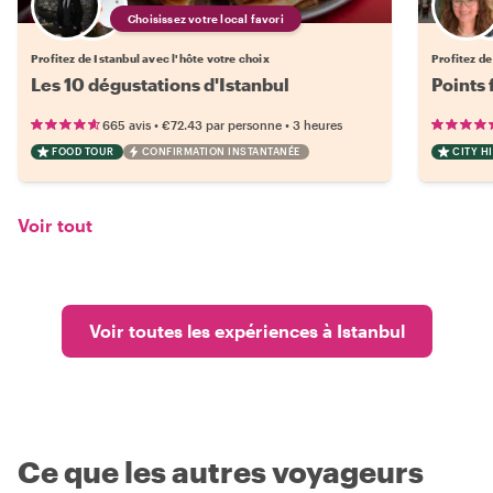
Choisissez votre local favori
Profitez de Istanbul avec l'hôte votre choix
Profitez de
Les 10 dégustations d'Istanbul
Points 
•
•
665 avis
€72.43
par personne
3 heures
FOOD TOUR
CONFIRMATION INSTANTANÉE
CITY H
Voir tout
Voir toutes les expériences à Istanbul
Ce que les autres voyageurs