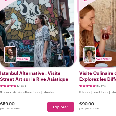
Avec Alp
Avec Ayfer
Istanbul Alternative : Visite
Visite Culinaire 
Street Art sur la Rive Asiatique
Explorez les Dif
la Turquie
121 avis
183 avis
3 hours
|
Art & culture tours
|
Istanbul
3 hours
|
Food tours
|
Ist
€59.00
€90.00
Explorer
par personne
par personne