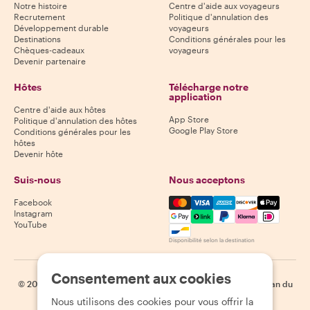
Notre histoire
Centre d'aide aux voyageurs
Recrutement
Politique d'annulation des
Développement durable
voyageurs
Destinations
Conditions générales pour les
Chèques-cadeaux
voyageurs
Devenir partenaire
Hôtes
Télécharge notre
application
Centre d'aide aux hôtes
App Store
Politique d'annulation des hôtes
Google Play Store
Conditions générales pour les
hôtes
Devenir hôte
Suis-nous
Nous acceptons
Mastercard, Visa, Amex, Di
Facebook
Instagram
YouTube
Disponibilité selon la destination
Consentement aux cookies
©
2026
Withlocals.com
|
Politique de confidentialité
|
Cookies
|
Plan du
site
Nous utilisons des cookies pour vous offrir la