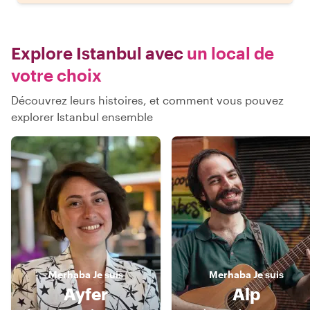
Explore Istanbul avec
un local de
votre choix
Découvrez leurs histoires, et comment vous pouvez
explorer Istanbul ensemble
Merhaba
Je suis
Merhaba
Je suis
Ayfer
Alp