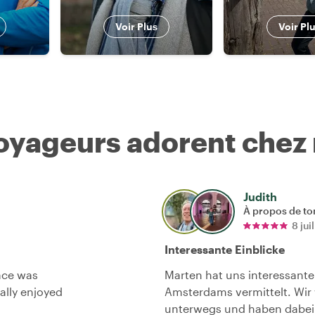
Voir Plus
Voir Pl
voyageurs adorent chez
Judith
À propos de to
8 jui
Interessante Einblicke
ace was
Marten hat uns interessante 
eally enjoyed
Amsterdams vermittelt. Wi
unterwegs und haben dabei 