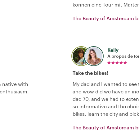
können eine Tour mit Marten
The Beauty of Amsterdam by
Kelly
À propos de to
Take the bikes!
a native with
My dad and I wanted to see th
 enthusiasm.
and wow did we have an incr
dad 70, and we had to exte
so informative and the choi
bikes, learn the city and pic
The Beauty of Amsterdam by