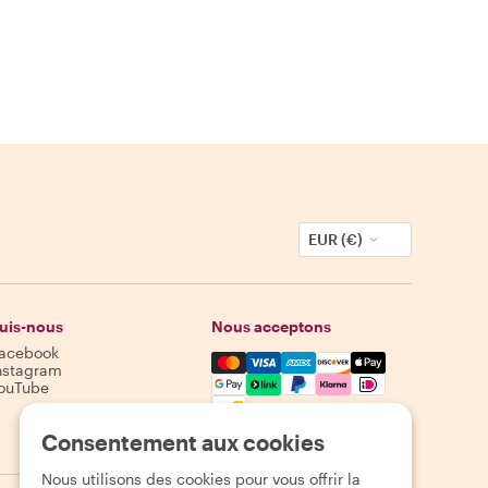
EUR (€)
uis-nous
Nous acceptons
acebook
Mastercard, Visa, Amex, Discover,
nstagram
ouTube
Disponibilité selon la destination
Consentement aux cookies
Nous utilisons des cookies pour vous offrir la