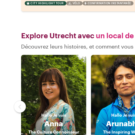
CITY HIGHLIGHT TOUR
VÉLO
CONFIRMATION INSTANTANÉE
Explore Utrecht avec
un local de
Découvrez leurs histoires, et comment vous
Hallo
Je suis
Hallo
Je sui
Anna
Arunab
The Culture Connoisseur
The Inspiring W