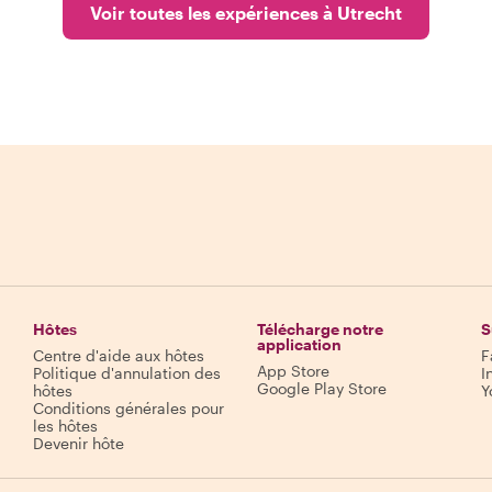
Voir toutes les expériences à Utrecht
Hôtes
Télécharge notre
S
application
Centre d'aide aux hôtes
F
App Store
Politique d'annulation des
I
Google Play Store
hôtes
Y
Conditions générales pour
les hôtes
Devenir hôte