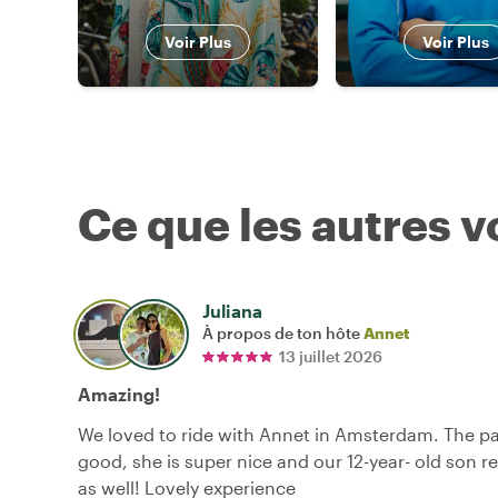
Voir Plus
Voir Plus
Ce que les autres 
Juliana
À propos de ton hôte
Annet
13 juillet 2026
Amazing!
We loved to ride with Annet in Amsterdam. The p
good, she is super nice and our 12-year- old son r
as well! Lovely experience