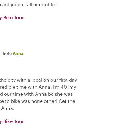
 auf jeden Fall empfehlen.
 Bike Tour
n hôte
Anna
e city with a local on our first day
edible time with Anna! I’m 40, my
nd our time with Anna bc she was
ce to bike was none other! Get the
k Anna.
 Bike Tour