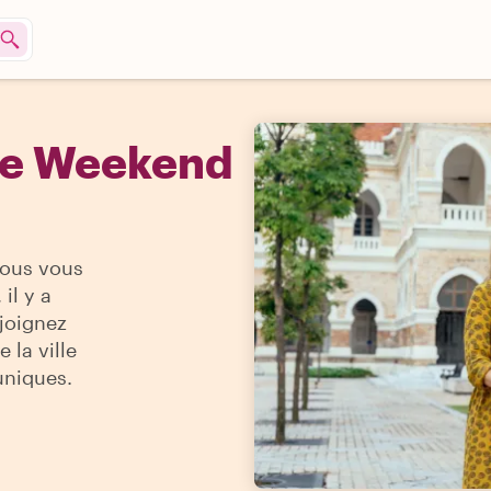
he Weekend
vous vous
il y a
ejoignez
 la ville
uniques.