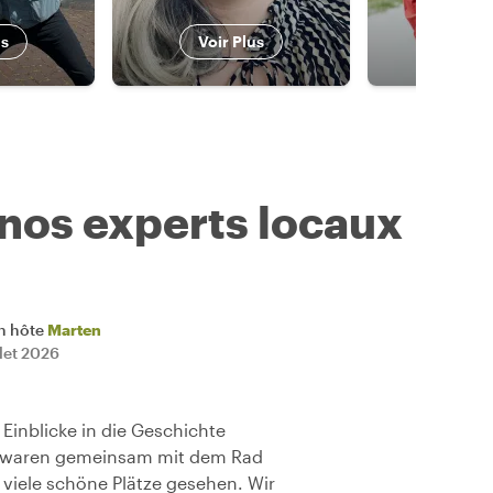
us
Voir Plus
Voir 
 nos experts locaux
n hôte
Marten
llet 2026
Einblicke in die Geschichte
r waren gemeinsam mit dem Rad
viele schöne Plätze gesehen. Wir