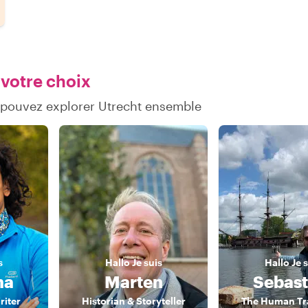
 votre choix
 pouvez explorer Utrecht ensemble
s
Hallo
Je suis
Hallo
Je 
ha
Marten
Sebast
riter
Historian & Storyteller
The Human Tr