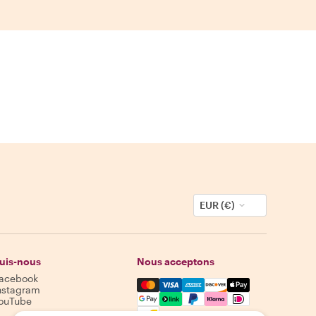
EUR (€)
uis-nous
Nous acceptons
acebook
Mastercard, Visa, Amex, Discover,
nstagram
ouTube