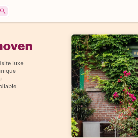
dhoven
isite luxe
unique
u
bliable