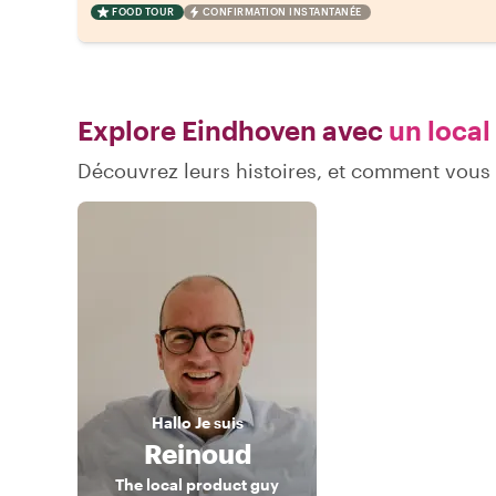
FOOD TOUR
CONFIRMATION INSTANTANÉE
Explore Eindhoven avec
un local
Découvrez leurs histoires, et comment vou
Hallo
Je suis
Reinoud
The local product guy