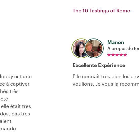
The 10 Tastings of Rome
Manon
À propos de to
Excellente Expérience
 Moody est une
Elle connaît très bien les e
ée à captiver
voulions. Je vous la recom
hés très
 été
elle était très
dos, pas très
taient
ommande