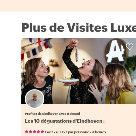
Plus de Visites Lux
Profitez de Eindhoven avec Reinoud
•
•
1 avis
€99.27
par personne
3 heures