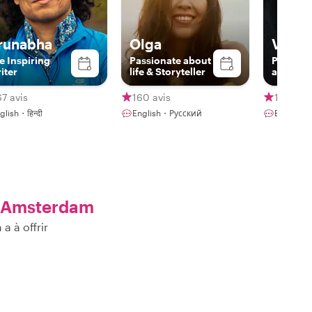
runabha
Olga
Vita
e Inspiring
Passionate about
Professi
iter
life & Storyteller
artist
7 avis
160 avis
11 avis
glish・हिन्दी
English・Русский
English
 Amsterdam
a à offrir