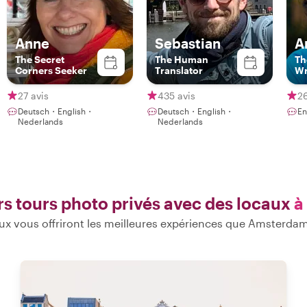
Anne
Sebastian
A
The Secret
The Human
Th
Corners Seeker
Translator
Wr
27 avis
435 avis
26
Deutsch・English・
Deutsch・English・
En
Nederlands
Nederlands
rs tours photo privés avec des locaux
à
x vous offriront les meilleures expériences que Amsterdam 