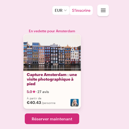
EUR
S'inscrire
En vedette pour Amsterdam
Capture Amsterdam : une
visite photographique à
pied
5.0
·
27 avis
À partir de
€40.43
/personne
Réserver maintenant