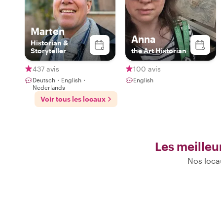
Marten
Anna
Historian &
Storyteller
the Art Historian
437 avis
100 avis
Deutsch・English・
English
Nederlands
Voir tous les locaux
Les meilleu
Nos locau