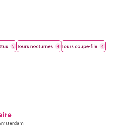
ttus
Tours nocturnes
Tours coupe-file
5
4
4
aire
à Amsterdam