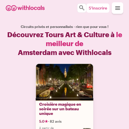
S'inscrire
Circuits privés et personnalisés - rien que pour vous !
Découvrez Tours Art & Culture à
le
meilleur de
Amsterdam avec Withlocals
Croisière magique en
soirée sur un bateau
unique
5.0
·
82 avis
À partir de