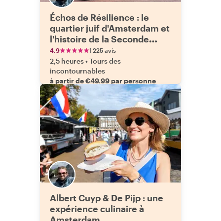
Échos de Résilience : le
quartier juif d'Amsterdam et
l'histoire de la Seconde
Guerre mondiale
4.9
1 225 avis
2,5 heures
•
Tours des
incontournables
à partir de €49.99 par personne
Albert Cuyp & De Pijp : une
expérience culinaire à
Amsterdam