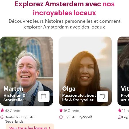
Explorez Amsterdam avec
nos
incroyables locaux
Découvrez leurs histoires personnelles et comment
explorer Amsterdam avec des locaux
Marten
Olga
Vi
Historian &
Passionate about
Pro
Storyteller
life & Storyteller
arti
437 avis
160 avis
11 a
Deutsch・English・
English・Русский
Engl
Nederlands
Voir tous les locaux