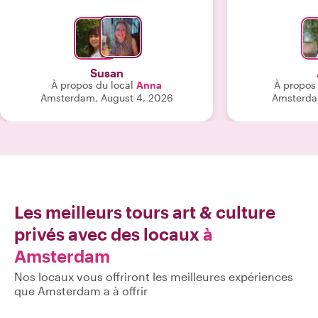
enrichissante ; nous n'aurions pas pu
apprécier le musée autant sans ses
conseils. Anna est très sympathique et
cultivée. Je recommande vivement !"
Susan
À propos du local
Anna
À propos 
Amsterdam, August 4, 2026
Amsterda
Les meilleurs tours art & culture
privés avec des locaux
à
Amsterdam
Nos locaux vous offriront les meilleures expériences
que Amsterdam a à offrir