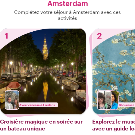
Amsterdam
Complétez votre séjour à Amsterdam avec ces
activités
1
2
Avec Vanessa & Frederik
Choisissez 
Croisière magique en soirée sur
Explorez le mus
un bateau unique
avec un guide lo