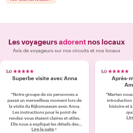
Les voyageurs
adorent
nos locaux
Avis de voyageurs sur nos circuits et nos locaux
5.0
5.0
Superbe visite avec Anna
Après-m
Am
"Notre groupe de six personnes a
"Marten nous 
passé un merveilleux moment lors de
introduction
la visite du Rijksmuseum avec Anna.
histoire et 
Les instructions pour le point de
quo
Lir
rendez-vous étaient claires et utiles.
Elle nous a expliqué les détails des
Lire la suite
œuvres d'art de manière très