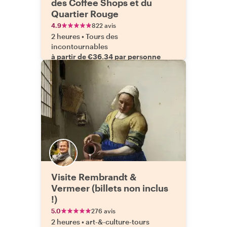
des Coffee Shops et du
Quartier Rouge
4.9
822 avis
2 heures
•
Tours des
incontournables
à partir de €36.34 par personne
Visite Rembrandt &
Vermeer (billets non inclus
!)
5.0
276 avis
2 heures
•
art-&-culture-tours