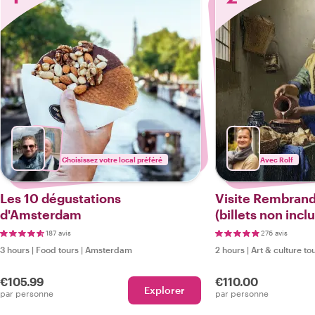
Choisissez votre local préféré
Avec Rolf
Les 10 dégustations
Visite Rembran
d'Amsterdam
(billets non inclu
187 avis
276 avis
3 hours
|
Food tours
|
Amsterdam
2 hours
|
Art & culture to
€105.99
€110.00
Explorer
par personne
par personne