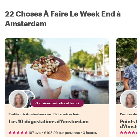
22 Choses À Faire Le Week End à
Amsterdam
Choisissez votre local favori
Profitez de Amsterdam avec l'hôte votre choix
Profitez d
Les 10 dégustations d'Amsterdam
Points 
d'Ams
•
•
187 avis
€105.99
par personne
3 heures