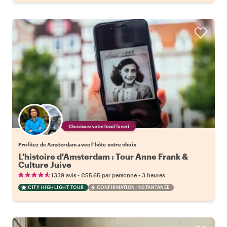
Choisissez votre local favori
Profitez de Amsterdam avec l'hôte votre choix
L'histoire d'Amsterdam : Tour Anne Frank &
Culture Juive
•
•
1339 avis
€55.65
par personne
3 heures
CITY HIGHLIGHT TOUR
CONFIRMATION INSTANTANÉE