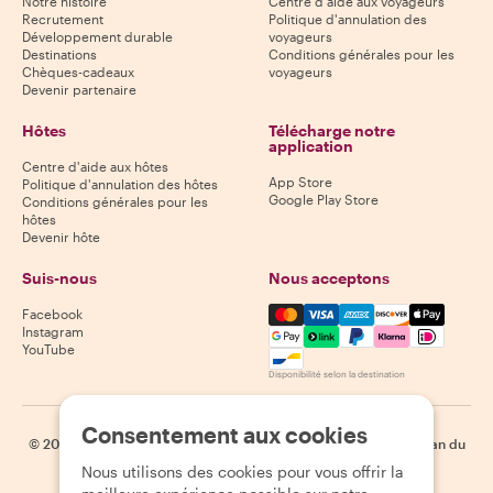
Notre histoire
Centre d'aide aux voyageurs
Recrutement
Politique d'annulation des
Développement durable
voyageurs
Destinations
Conditions générales pour les
Chèques-cadeaux
voyageurs
Devenir partenaire
Hôtes
Télécharge notre
application
Centre d'aide aux hôtes
App Store
Politique d'annulation des hôtes
Google Play Store
Conditions générales pour les
hôtes
Devenir hôte
Suis-nous
Nous acceptons
Mastercard, Visa, Amex, Di
Facebook
Instagram
YouTube
Disponibilité selon la destination
Consentement aux cookies
©
2026
Withlocals.com
|
Politique de confidentialité
|
Cookies
|
Plan du
site
Nous utilisons des cookies pour vous offrir la