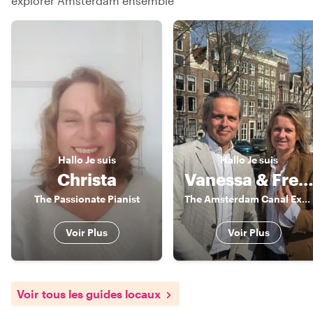
explorer Amsterdam ensemble
Hallo
Je suis
Hallo
Je suis
Christa
Vanessa & Frederik
The Passionate Pianist
The Amsterdam Canal Experts
Voir Plus
Voir Plus
Voir tous les guides locaux