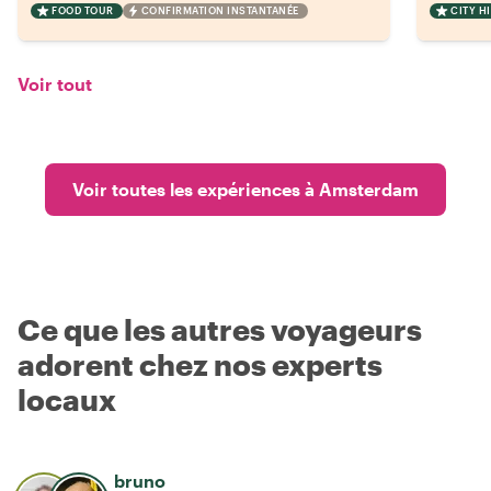
FOOD TOUR
CONFIRMATION INSTANTANÉE
CITY H
Voir tout
Voir toutes les expériences à Amsterdam
Ce que les autres voyageurs
adorent chez nos experts
locaux
bruno