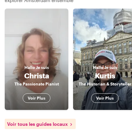
explorer Amsterdam ensemble
Hallo
Je suis
Hallo
Je suis
Christa
Kurtis
The Passionate Pianist
The Historian & Storyteller
Voir Plus
Voir Plus
Voir tous les guides locaux