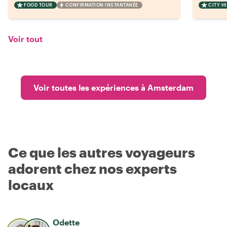
FOOD TOUR
CONFIRMATION INSTANTANÉE
CITY H
Voir tout
Voir toutes les expériences à Amsterdam
Ce que les autres voyageurs
adorent chez nos experts
locaux
Odette