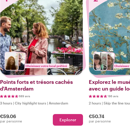
Choisissez votre local préféré
Choisissez 
Points forts et trésors cachés
Explorez le mus
d'Amsterdam
avec un guide lo
689 avis
186 avis
3 hours
|
City highlight tours
|
Amsterdam
2 hours
|
Skip the line tou
€59.06
€50.74
Explorer
par personne
par personne