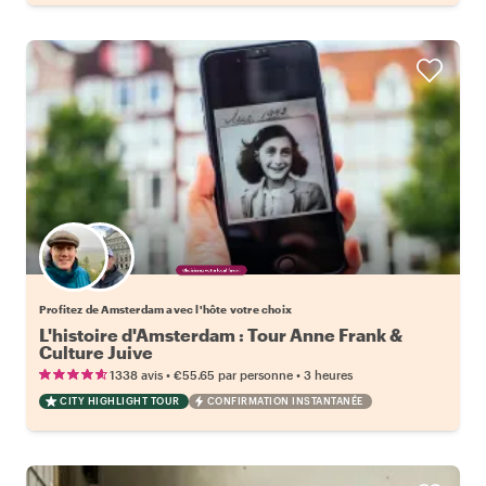
Choisissez votre local favori
Profitez de Amsterdam avec l'hôte votre choix
L'histoire d'Amsterdam : Tour Anne Frank &
Culture Juive
•
•
1338 avis
€55.65
par personne
3 heures
CITY HIGHLIGHT TOUR
CONFIRMATION INSTANTANÉE