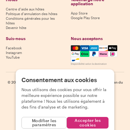
application
Centre d'aide aux hôtes
App Store
Politique d'annulation des hôtes
Google Play Store
Conditions générales pour les
hôtes
Devenir hôte
Suis-nous
Nous acceptons
Mastercard, Visa, Amex, Di
Facebook
Instagram
YouTube
Disponibilité selon la destination
Consentement aux cookies
©
2026
Withlocals.com
|
Politique de confidentialité
|
Cookies
|
Plan du
site
Nous utilisons des cookies pour vous offrir la
meilleure expérience possible sur notre
plateforme ! Nous les utilisons également à
des fins d'analyse et de marketing.
Accepter les
Modifier les
paramètres
cookies