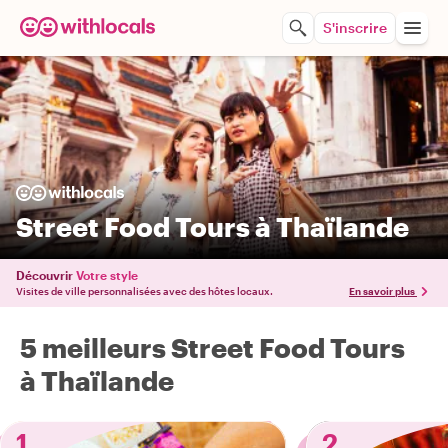
S'inscrire
Street Food Tours à Thaïlande
Découvrir
Votre style
Visites de ville personnalisées avec des hôtes locaux.
En savoir plus
5 meilleurs Street Food Tours
à Thaïlande
1
2