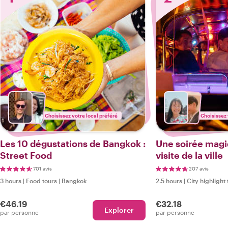
Choisissez votre local préféré
Choisissez 
Les 10 dégustations de Bangkok :
Une soirée magi
Street Food
visite de la ville
701 avis
207 avis
3 hours
|
Food tours
|
Bangkok
2.5 hours
|
City highlight 
€46.19
€32.18
Explorer
par personne
par personne