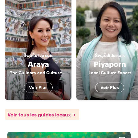
S̄wạs̄dī
Je suis
S̄wạs̄dī
Je suis
Araya
Piyaporn
The Culinary and Culture Admirer
Local Culture Expert
Voir Plus
Voir Plus
Voir tous les guides locaux