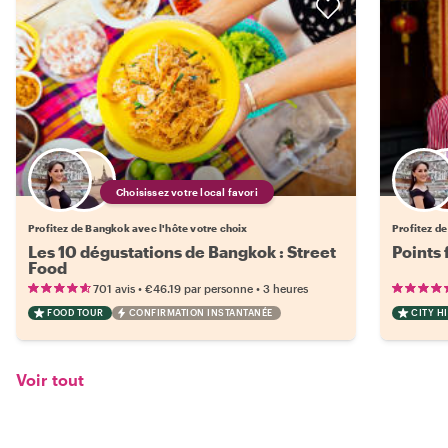
Choisissez votre local favori
Profitez de Bangkok avec l'hôte votre choix
Profitez d
Les 10 dégustations de Bangkok : Street
Points 
Food
•
•
701 avis
€46.19
par personne
3 heures
FOOD TOUR
CONFIRMATION INSTANTANÉE
CITY H
Voir tout