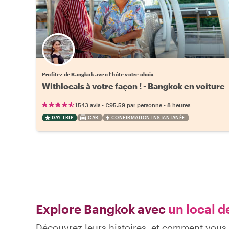
Choisissez votre local favori
Profitez de Bangkok avec l'hôte votre choix
Withlocals à votre façon ! - Bangkok en voiture
•
•
1543 avis
€95.59
par personne
8 heures
DAY TRIP
CAR
CONFIRMATION INSTANTANÉE
Explore Bangkok avec
un local d
Découvrez leurs histoires, et comment vou