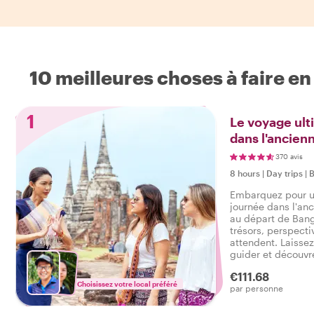
10 meilleures choses à faire e
1
Le voyage ult
dans l'ancienn
370 avis
8 hours
|
Day trips
|
B
Embarquez pour u
journée dans l'anc
au départ de Ban
trésors, perspecti
attendent. Laissez
guider et découvre
culturelle à traver
€111.68
Offrez-vous une e
Choisissez votre local préféré
par personne
dans l'ancienne vi
local - c'est un in