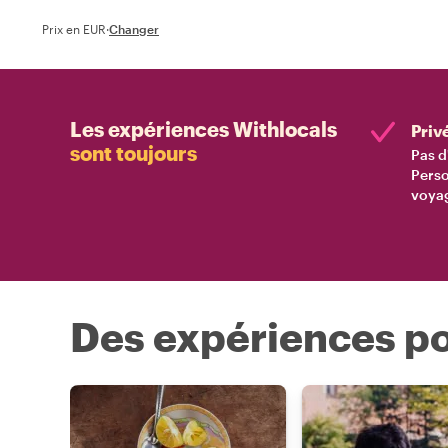
Prix en EUR
·
Changer
Les expériences Withlocals
Priv
sont toujours
Pas d
Perso
voyag
Des expériences po