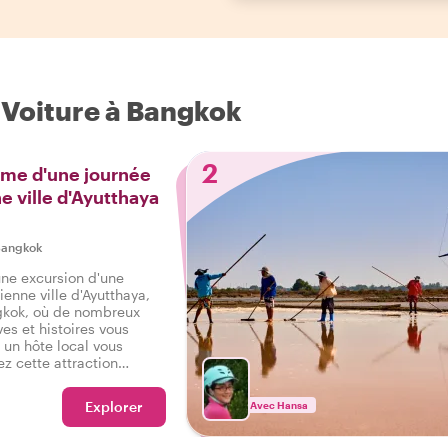
n Voiture à Bangkok
2
ime d'une journée
e ville d'Ayutthaya
angkok
ne excursion d'une
ienne ville d'Ayutthaya,
gkok, où de nombreux
ves et histoires vous
 un hôte local vous
z cette attraction
s le regard d'un habitant.
xcursion d'une journée
Explorer
Avec Hansa
lle d'Ayutthaya avec un
contournable !