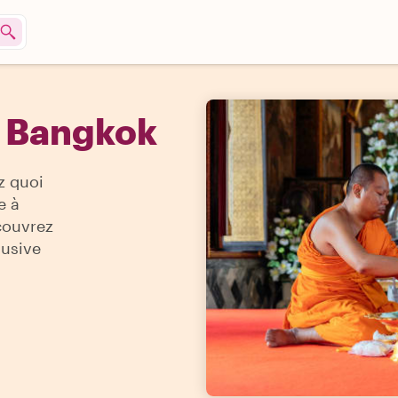
à Bangkok
z quoi
e à
couvrez
lusive