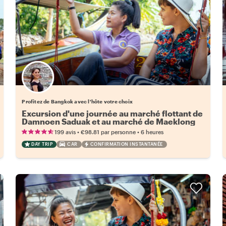
Choisissez votre local favori
Profitez de Bangkok avec l'hôte votre choix
Excursion d'une journée au marché flottant de
Damnoen Saduak et au marché de Maeklong
•
•
199 avis
€98.81
par personne
6 heures
DAY TRIP
CAR
CONFIRMATION INSTANTANÉE