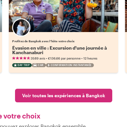
Choisissez votre local favori
Profitez de Bangkok avec l'hôte votre choix
Évasion en ville : Excursion d'une journée à
Kanchanaburi
•
•
3589 avis
€136.66
par personne
12 heures
DAY TRIP
CAR
CONFIRMATION INSTANTANÉE
Voir toutes les expériences à Bangkok
e votre choix
s pouvez explorer Bangkok ensemble