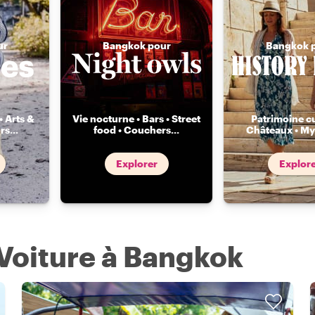
ur
Bangkok pour
Bangkok 
• Arts &
Vie nocturne • Bars • Street
Patrimoine cu
rs
...
food • Couchers
...
Châteaux • My
Explorer
Explor
 Voiture à Bangkok