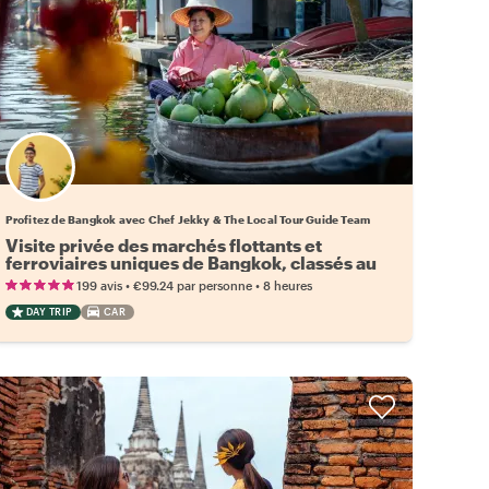
Profitez de Bangkok avec Chef Jekky & The Local Tour Guide Team
Visite privée des marchés flottants et
ferroviaires uniques de Bangkok, classés au
patrimoine de l'UNESCO
•
•
199 avis
€99.24
par personne
8 heures
DAY TRIP
CAR