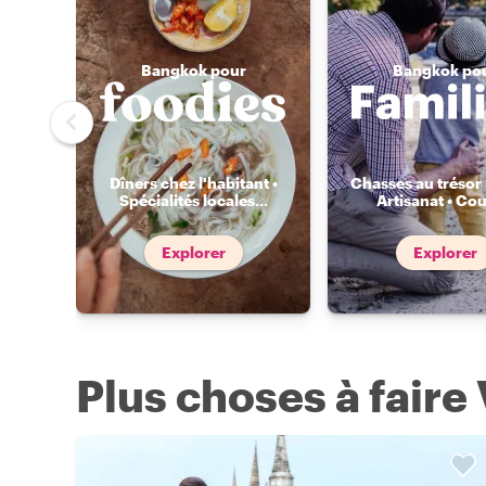
Bangkok pour
Bangkok po
Dîners chez l'habitant •
Chasses au trésor 
Spécialités locales
...
Artisanat • Cou
Explorer
Explorer
Plus choses à faire