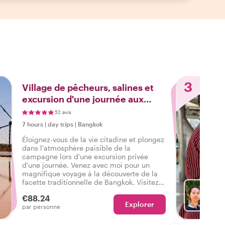
3
Village de pêcheurs, salines et
excursion d'une journée aux
fruits de mer
52 avis
7 hours
|
day trips
|
Bangkok
Éloignez-vous de la vie citadine et plongez
dans l'atmosphère paisible de la
campagne lors d'une excursion privée
d'une journée. Venez avec moi pour un
magnifique voyage à la découverte de la
facette traditionnelle de Bangkok. Visitez
un village de pêcheurs, une forêt de
€88.24
mangroves et une ferme de sel. Bonus :
Explorer
Ch
par personne
cuisinez et dégustez des fruits de mer frais
avec une famille locale !