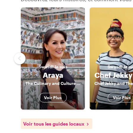
S̄wạs̄dī
Je suis
S̄wạs̄dī
Je su
Araya
The Culinary and Culture Admirer
Voir Plus
Voir Plus
Voir tous les guides locaux