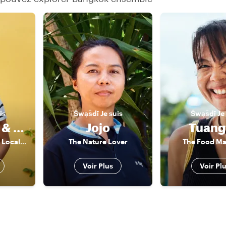
is
S̄wạs̄dī
Je suis
S̄wạs̄dī
Je
Chef Jekky & The Local Tour Guide Team
Jojo
Tuang
Chef Jekky and The Local Tour Guide Team
The Nature Lover
The Food Ma
Voir Plus
Voir Pl