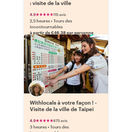
: visite de la ville
4.9
115 avis
2,5 heures
•
Tours des
incontournables
à partir de €46.38 par personne
Withlocals à votre façon ! -
Visite de la ville de Taipei
4.9
875 avis
3 heures
•
Tours des