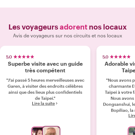
Les voyageurs
adorent
nos locaux
Avis de voyageurs sur nos circuits et nos locaux
5.0
5.0
Superbe visite avec un guide
Adorable vi
très compétent
Taipe
"J'ai passé 5 heures merveilleuses avec
"Nous avons p
Garen, à visiter des endroits célèbres
charmante Eva
ainsi que des lieux plus confidentiels
Taipei à votre 
de Taipei."
Nous avons 
Lire la suite
Dongsanshui, le
Bopiliao, la
Lir
traditionnelle
Longshan. Eva nous a également
emmenés dans
de cuisine de 