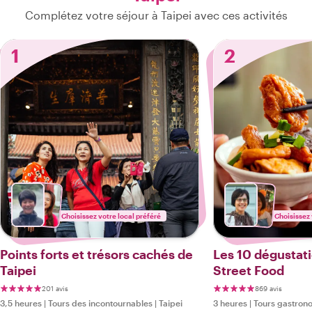
Complétez votre séjour à Taipei avec ces activités
1
2
Choisissez votre local préféré
Choisissez 
Points forts et trésors cachés de
Les 10 dégustati
Taipei
Street Food
201 avis
869 avis
3,5 heures
|
Tours des incontournables
|
Taipei
3 heures
|
Tours gastron