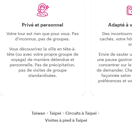
Privé et personnel
Adapté à v
Votre tour est rien que pour vous. Pas
Des incontourn
d'inconnus, pas de groupes.
cachés, votre hô
v
Vous découvrirez la ville en tête-à-
tête (ou avec votre propre groupe de
Envie de sauter 
voyage) de manière détendue et
une pause gastro
personnelle. Pas de précipitation,
concentrer sur le s
pas de visites de groupe
de demander. Cha
standardisées.
façonnée selon 
préférences et vo
Taiwan
Taipei
Circuits à Taipei
Visites à pied à Taipei