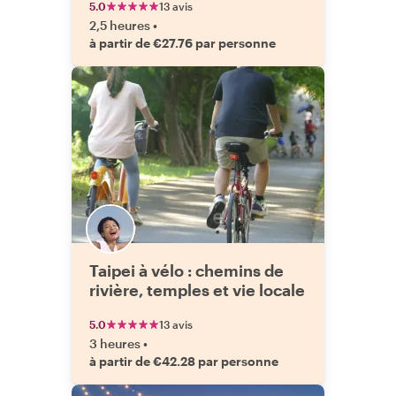
5.0
13 avis
2,5 heures
•
à partir de €27.76 par personne
Taipei à vélo : chemins de
rivière, temples et vie locale
5.0
13 avis
3 heures
•
à partir de €42.28 par personne