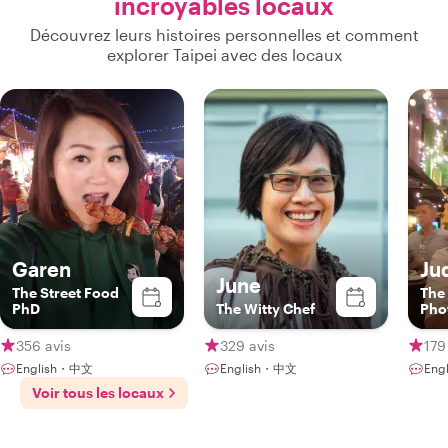
incroyables locaux
Découvrez leurs histoires personnelles et comment
explorer Taipei avec des locaux
Garen
Ju
June
The Street Food
The
PhD
The Witty Chef
Pho
356 avis
329 avis
179
English・中文
English・中文
Eng
Voir tous les locaux