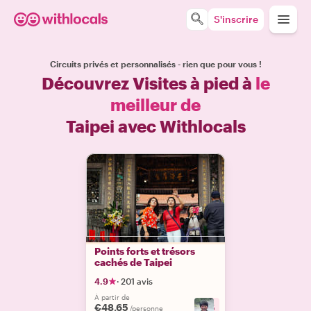
S'inscrire
Circuits privés et personnalisés - rien que pour vous !
Découvrez Visites à pied à
le
meilleur de
Taipei avec Withlocals
Points forts et trésors
cachés de Taipei
4.9
·
201 avis
À partir de
€48.65
+
5
/personne