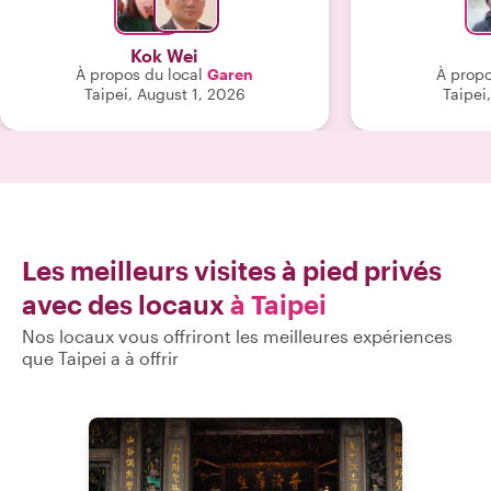
des tisanes, d
glace pilée et d
Kok Wei
salées et sucrées. Nous somm
À propos du local
Garen
À propo
famille de 5 pe
Taipei, August 1, 2026
Taipei,
(15, 13 et 8 a
passé un excel
ans, elle est
enfants, parle
déborde d'éner
c'est vraiment 
! Je recommande vivement cette visite
et je reco
Les meilleurs visites à pied privés
vivement Eva,
avec des locaux
à Taipei
p
Nos locaux vous offriront les meilleures expériences
que Taipei a à offrir