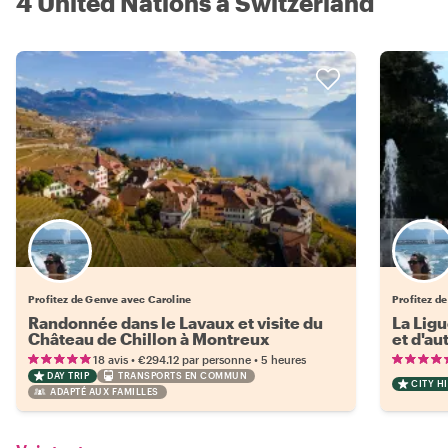
4 United Nations à Switzerland
Profitez de Genve avec Caroline
Profitez d
Randonnée dans le Lavaux et visite du
La Ligu
Château de Chillon à Montreux
et d'au
•
•
18 avis
€294.12
par personne
5 heures
DAY TRIP
TRANSPORTS EN COMMUN
CITY H
ADAPTÉ AUX FAMILLES