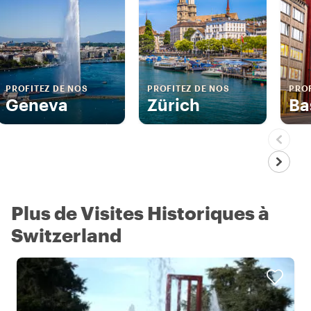
PROFITEZ DE NOS
PROFITEZ DE NOS
PROF
Geneva
Zürich
Ba
Plus de Visites Historiques à
Switzerland