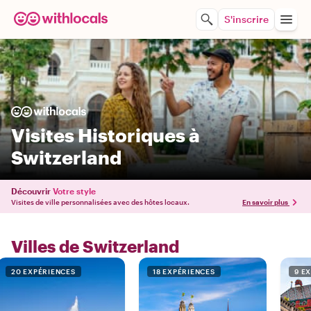
S'inscrire
Visites Historiques à
Switzerland
Découvrir
Votre style
Visites de ville personnalisées avec des hôtes locaux.
En savoir plus
Villes de Switzerland
20 EXPÉRIENCES
18 EXPÉRIENCES
9 E