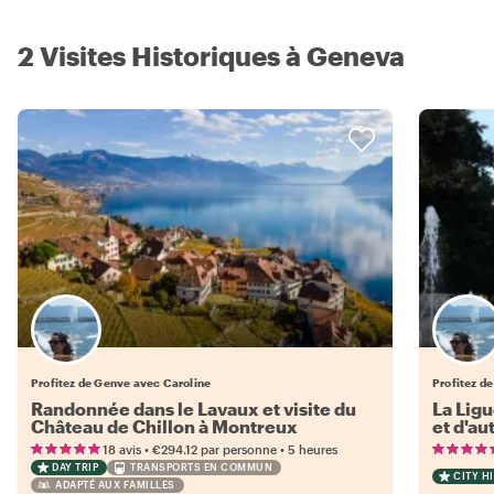
2 Visites Historiques à Geneva
Profitez de Genve avec Caroline
Profitez d
Randonnée dans le Lavaux et visite du
La Ligu
Château de Chillon à Montreux
et d'au
•
•
18 avis
€294.12
par personne
5 heures
DAY TRIP
TRANSPORTS EN COMMUN
CITY H
ADAPTÉ AUX FAMILLES