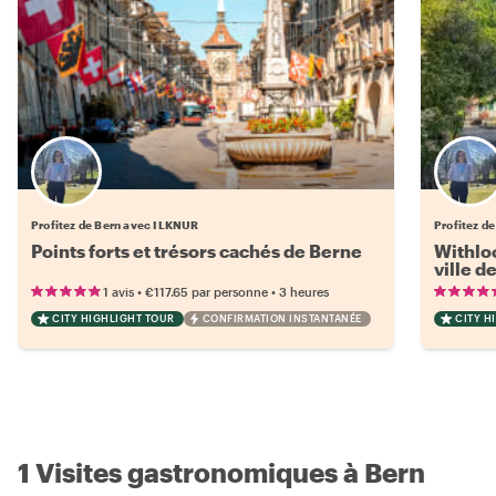
Profitez de Bern avec ILKNUR
Profitez d
Points forts et trésors cachés de Berne
Withloc
ville d
•
•
1 avis
€117.65
par personne
3 heures
CITY HIGHLIGHT TOUR
CONFIRMATION INSTANTANÉE
CITY H
1 Visites gastronomiques à Bern