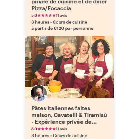
privée de cuisine et de dîner
Pizza/Focaccia
5.0
11 avis
3 heures
•
Cours de cuisine
à partir de €120 par personne
Pâtes italiennes faites
maison, Cavatelli & Tiramisù
- Expérience privée de
cuisine et de dîner
5.0
11 avis
3 heures
•
Cours de cuisine