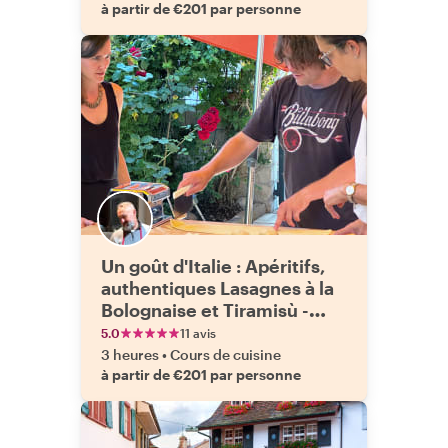
à partir de €201 par personne
Un goût d'Italie : Apéritifs,
authentiques Lasagnes à la
Bolognaise et Tiramisù -
Expérience privée de
5.0
11 avis
cuisine et de dîner
3 heures
•
Cours de cuisine
à partir de €201 par personne