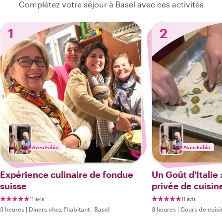
Complétez votre séjour à Basel avec ces activités
1
2
Avec Fabio
Avec Fabio
Expérience culinaire de fondue
Un Goût d'Italie
suisse
privée de cuisin
Pizza/Focaccia
11 avis
11 avis
3 heures
|
Diners chez l'habitant
|
Basel
3 heures
|
Cours de cuisi