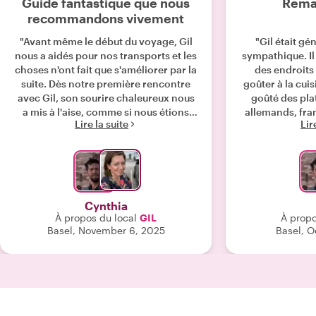
Guide fantastique que nous
Remar
recommandons vivement
"Avant même le début du voyage, Gil
"Gil était gén
nous a aidés pour nos transports et les
sympathique. I
choses n'ont fait que s'améliorer par la
des endroits
suite. Dès notre première rencontre
goûter à la cui
avec Gil, son sourire chaleureux nous
goûté des plat
a mis à l'aise, comme si nous étions
allemands, frança
Lire la suite
Lir
accueillis chez lui. Nous avons appris
meilleurs élog
énormément de choses sur l'histoire
recomma
et la culture suisses, ainsi que sur
l'histoire européenne. L'intégration
d'éléments précieux sur l'histoire juive
était également passionnante. En deux
Cynthia
heures, nous avons appris davantage
À propos du local
GIL
À propo
qu'en plusieurs années d'école. Je
Basel, November 6, 2025
Basel, O
recommande vivement Gil pour son
savoir, sa gentillesse et sa capacité à
transmettre l'histoire par-delà les
barrières linguistiques."