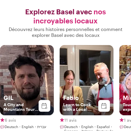
Explorez Basel avec
nos
incroyables locaux
Découvrez leurs histoires personnelles et comment
explorer Basel avec des locaux
GIL
Fabio
Mi
A City and
Learn to Cook
Tou
Mountains Tour
with a Local:
exp
Guide
Italian & Swiss
pas
Recipes in Basel
6 avis
11 avis
1 av
Deutsch・English・עברית
Deutsch・English・Español・
Deu