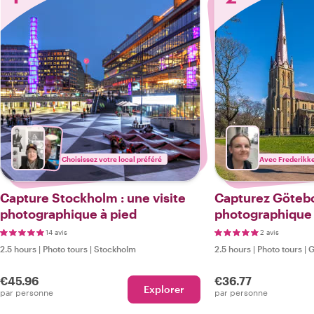
Choisissez votre local préféré
Avec Frederikk
Capture Stockholm : une visite
Capturez Götebor
photographique à pied
photographique 
14 avis
2 avis
2.5 hours
|
Photo tours
|
Stockholm
2.5 hours
|
Photo tours
|
G
€45.96
€36.77
Explorer
par personne
par personne