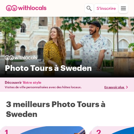
S'inscrire
Photo Tours à Sweden
Découvrir
Votre style
Visites de ville personnalisées avec des hôtes locaux.
En savoir plus
3 meilleurs Photo Tours à
Sweden
1
2