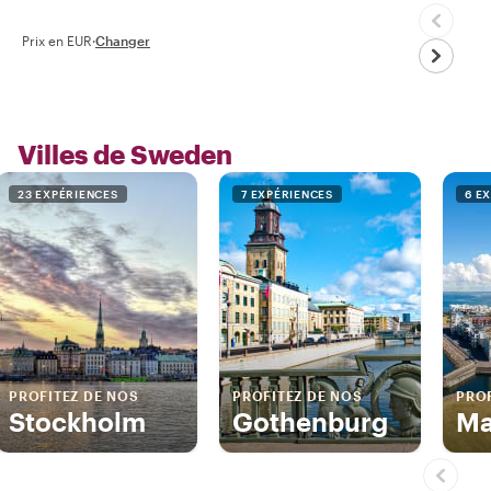
Prix en EUR
·
Changer
Villes de Sweden
23 EXPÉRIENCES
7 EXPÉRIENCES
6 E
PROFITEZ DE NOS
PROFITEZ DE NOS
PROF
Stockholm
Gothenburg
Ma