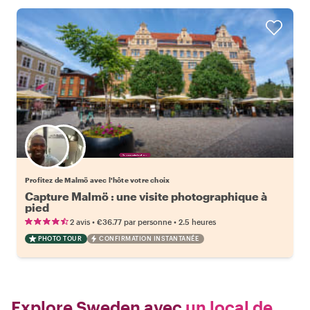
Choisissez votre local favori
Profitez de Malmö avec l'hôte votre choix
Capture Malmö : une visite photographique à
pied
•
•
2 avis
€36.77
par personne
2.5 heures
PHOTO TOUR
CONFIRMATION INSTANTANÉE
Explore Sweden avec
un local de