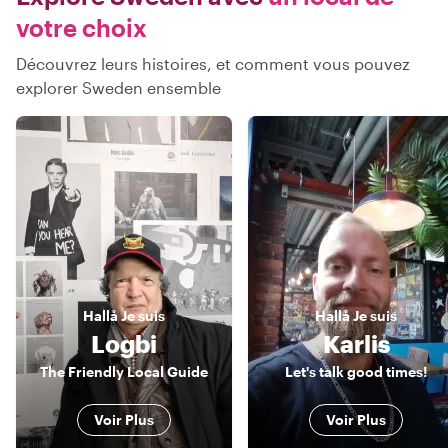
votre choix
Découvrez leurs histoires, et comment vous pouvez
explorer Sweden ensemble
Hallå
Je suis
Hallå
Je suis
Logbi
Karlis
The Friendly Local Guide
Let's talk good times!
Voir Plus
Voir Plus