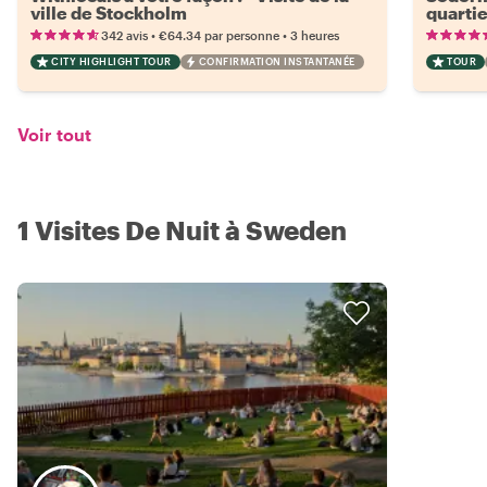
ville de Stockholm
quartie
•
•
342 avis
€64.34
par personne
3 heures
CITY HIGHLIGHT TOUR
CONFIRMATION INSTANTANÉE
TOUR
Voir tout
1 Visites De Nuit à Sweden