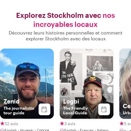
Explorez Stockholm avec
nos
incroyables locaux
Découvrez leurs histoires personnelles et comment
explorer Stockholm avec des locaux
Zenid
Logbi
Ce
The journalistic
The Friendly
tour guide
Local Guide
Urba
52 avis
3 avis
5 a
English・Hrvatski・Српски
English・Français・Italiano