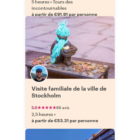
5 heures
•
Tours des
incontournables
à partir de €91.91 par personne
Visite familiale de la ville de
Stockholm
5.0
66 avis
2,5 heures
•
à partir de €53.31 par personne