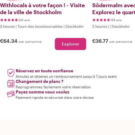
Withlocals à votre façon ! - Visite
Södermalm avec 
de la ville de Stockholm
Explorez le quart
de Stockholm
342 avis
159 avis
3 heures
|
Tours des incontournables
|
Stockholm
2 heures
|
|
Stockholm
€64.34
€36.77
par personne
par personne
Explorer
Réservez en toute confiance
Annulez et obtenez un remboursement jusqu'à 7 jours avant
Changement de plans ?
Reprogrammez facilement votre réservation
Payez comme vous voulez
Paiement rapide et sécurisé dans votre devise