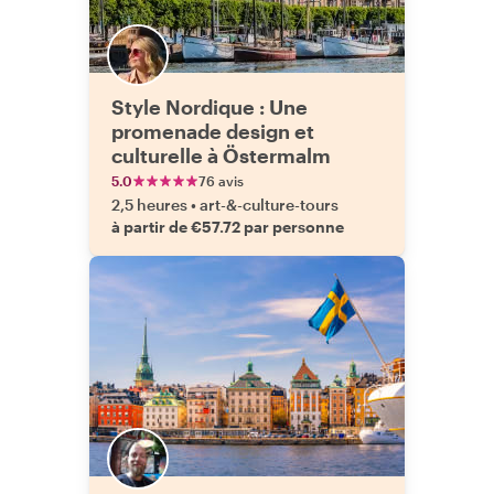
Style Nordique : Une
promenade design et
culturelle à Östermalm
5.0
76 avis
2,5 heures
•
art-&-culture-tours
à partir de €57.72 par personne