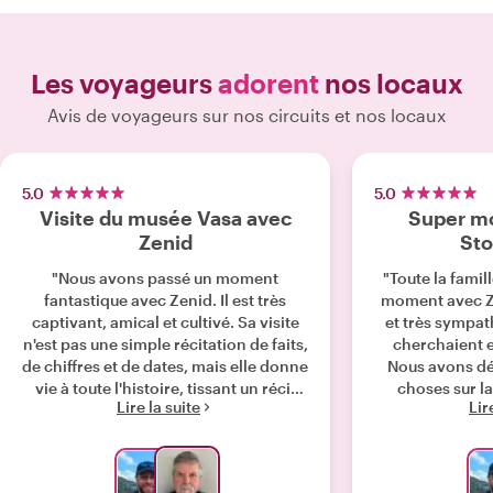
Les voyageurs
adorent
nos locaux
Avis de voyageurs sur nos circuits et nos locaux
5.0
5.0
Visite du musée Vasa avec
Super m
Zenid
Sto
"Nous avons passé un moment
"Toute la famil
fantastique avec Zenid. Il est très
moment avec Zen
captivant, amical et cultivé. Sa visite
et très sympat
n'est pas une simple récitation de faits,
cherchaient 
de chiffres et de dates, mais elle donne
Nous avons dé
vie à toute l'histoire, tissant un récit
choses sur la
Lire la suite
Lir
fascinant sur le Vasa, les personnes
impliquées dans sa construction, son
équipage et sa redécouverte. Je
recommande vivement Zenid pour