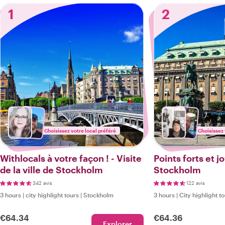
1
2
Choisissez votre local préféré
Choisissez 
Withlocals à votre façon ! - Visite
Points forts et 
de la ville de Stockholm
Stockholm
342 avis
122 avis
3 hours
|
city highlight tours
|
Stockholm
3 hours
|
City highlight t
€64.34
€64.36
Explorer