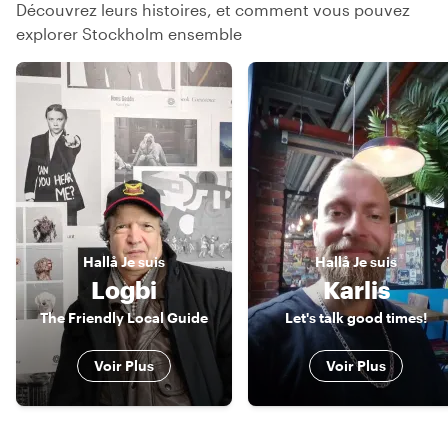
Découvrez leurs histoires, et comment vous pouvez
explorer Stockholm ensemble
Hallå
Je suis
Hallå
Je suis
Logbi
Karlis
The Friendly Local Guide
Let's talk good times!
Voir Plus
Voir Plus