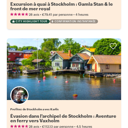
Excursion à quai à Stockholm : Gamla Stan & le
front de mer royal
•
•
28 avis
€79.41
par personne
4 heures
CITY HIGHLIGHT TOUR
CONFIRMATION INSTANTANÉE
Profitez de Stockholm avec Karlis
Évasion dans l'archipel de Stockholm : Aventure
en ferry vers Vaxholm
•
•
28 avis
€112.13
par personne
4.5 heures