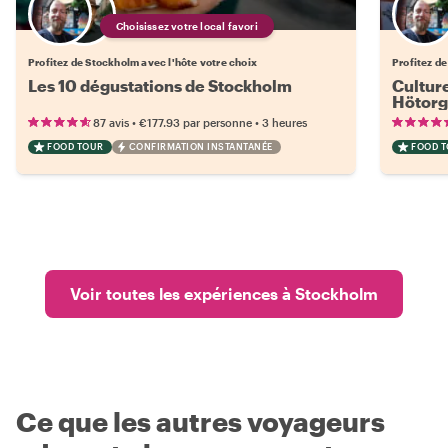
Choisissez votre local favori
Profitez de Stockholm avec l'hôte votre choix
Profitez d
Les 10 dégustations de Stockholm
Culture
Hötorg
•
•
87 avis
€177.93
par personne
3 heures
FOOD TOUR
CONFIRMATION INSTANTANÉE
FOOD 
Voir toutes les expériences à Stockholm
Ce que les autres voyageurs