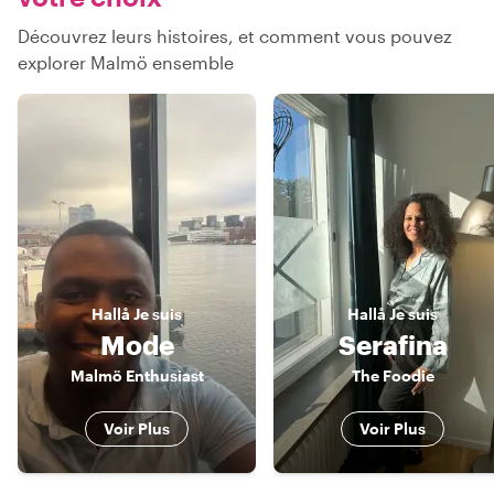
Découvrez leurs histoires, et comment vous pouvez
explorer Malmö ensemble
Hallå
Je suis
Hallå
Je suis
Mode
Serafina
Malmö Enthusiast
The Foodie
Voir Plus
Voir Plus