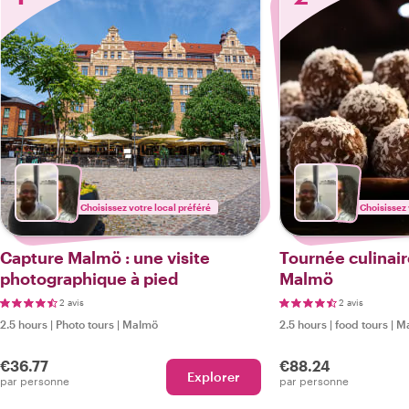
Choisissez votre local préféré
Choisissez 
Capture Malmö : une visite
Tournée culinair
photographique à pied
Malmö
2 avis
2 avis
2.5 hours
|
Photo tours
|
Malmö
2.5 hours
|
food tours
|
M
€36.77
€88.24
Explorer
par personne
par personne