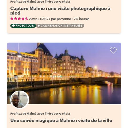
Profitez de Malmö avec l'hôte votre choix
Capture Malmö : une visite photographique à
pied
•
•
2 avis
€36.77
par personne
2.5 heures
PHOTO TOUR
CONFIRMATION INSTANTANÉE
Choisissez votre local favori
Profitez de Malmö avec l'hôte votre choix
Une soirée magique à Malmö : visite de la ville