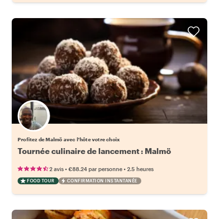
Choisissez votre local favori
Profitez de Malmö avec l'hôte votre choix
Tournée culinaire de lancement : Malmö
•
•
2 avis
€88.24
par personne
2.5 heures
FOOD TOUR
CONFIRMATION INSTANTANÉE