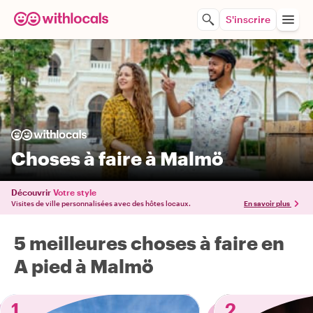
S'inscrire
Choses à faire à Malmö
Découvrir
Votre style
Visites de ville personnalisées avec des hôtes locaux.
En savoir plus
5 meilleures choses à faire en
A pied à Malmö
1
2