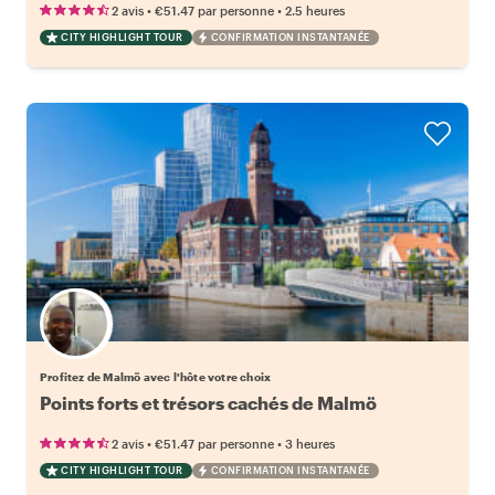
•
•
2 avis
€51.47
par personne
2.5 heures
CITY HIGHLIGHT TOUR
CONFIRMATION INSTANTANÉE
Choisissez votre local favori
Profitez de Malmö avec l'hôte votre choix
Points forts et trésors cachés de Malmö
•
•
2 avis
€51.47
par personne
3 heures
CITY HIGHLIGHT TOUR
CONFIRMATION INSTANTANÉE