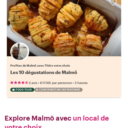
Choisissez votre local favori
Profitez de Malmö avec l'hôte votre choix
Les 10 dégustations de Malmö
•
•
2 avis
€117.65
par personne
3 heures
FOOD TOUR
CONFIRMATION INSTANTANÉE
Explore Malmö avec
un local de
votre choix