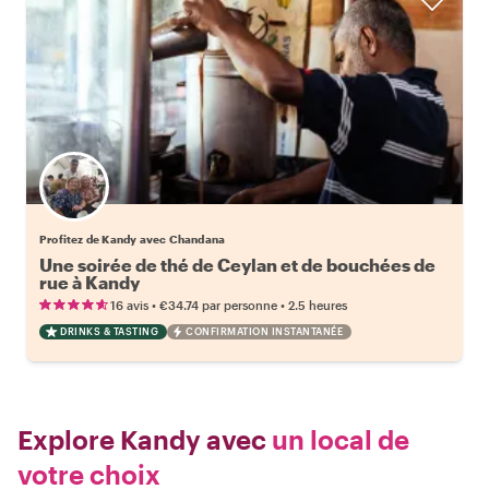
Profitez de Kandy avec Chandana
Une soirée de thé de Ceylan et de bouchées de
rue à Kandy
•
•
16 avis
€34.74
par personne
2.5 heures
DRINKS & TASTING
CONFIRMATION INSTANTANÉE
Explore Kandy avec
un local de
votre choix