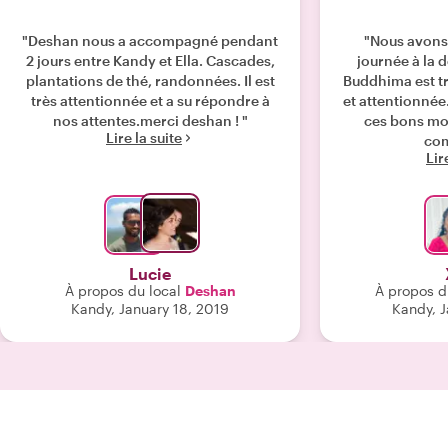
"Deshan nous a accompagné pendant
"Nous avons
2 jours entre Kandy et Ella. Cascades,
journée à la 
plantations de thé, randonnées. Il est
Buddhima est tr
très attentionnée et a su répondre à
et attentionné
nos attentes.merci deshan ! "
ces bons mo
Lire la suite
com
Lir
Lucie
À propos du local
Deshan
À propos d
Kandy, January 18, 2019
Kandy, J