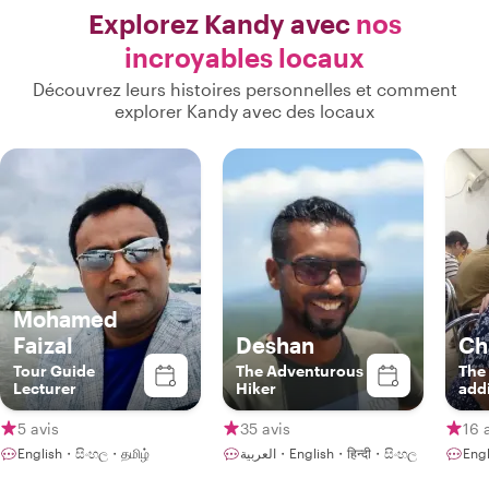
Explorez Kandy avec
nos
incroyables locaux
Découvrez leurs histoires personnelles et comment
explorer Kandy avec des locaux
Mohamed
Faizal
Deshan
Ch
Tour Guide
The Adventurous
The 
Lecturer
Hiker
addi
auth
Lan
5 avis
35 avis
16 
inte
English・සිංහල・தமிழ்
العربية・English・हिन्दी・සිංහල
Eng
gem