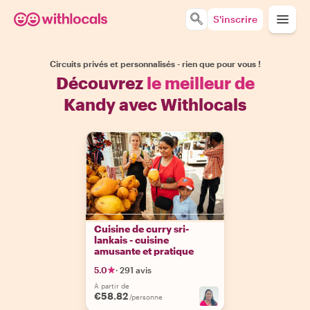
S'inscrire
Circuits privés et personnalisés - rien que pour vous !
Découvrez
le meilleur de
Kandy avec Withlocals
Cuisine de curry sri-
lankais - cuisine
amusante et pratique
5.0
·
291 avis
À partir de
€58.82
/personne