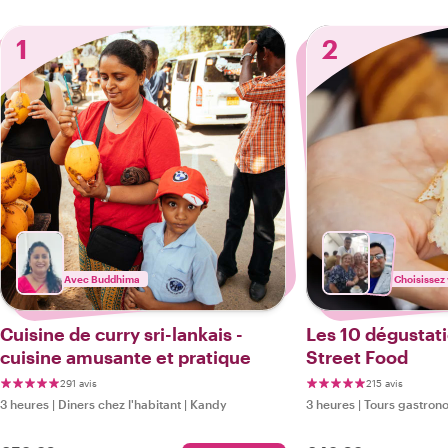
1
2
Avec Buddhima
Choisissez 
Cuisine de curry sri-lankais -
Les 10 dégustati
cuisine amusante et pratique
Street Food
291 avis
215 avis
3 heures
|
Diners chez l'habitant
|
Kandy
3 heures
|
Tours gastron