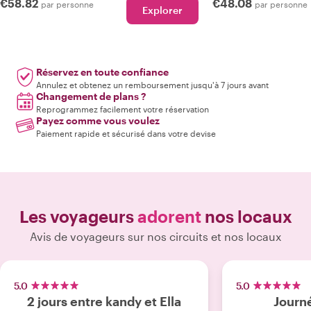
€58.82
€48.08
par personne
par personne
Explorer
Réservez en toute confiance
Annulez et obtenez un remboursement jusqu'à 7 jours avant
Changement de plans ?
Reprogrammez facilement votre réservation
Payez comme vous voulez
Paiement rapide et sécurisé dans votre devise
Les voyageurs
adorent
nos locaux
Avis de voyageurs sur nos circuits et nos locaux
5.0
5.0
2 jours entre kandy et Ella
Journé