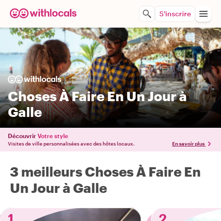
S'inscrire
Choses À Faire En Un Jour à
Galle
Découvrir
Votre style
Visites de ville personnalisées avec des hôtes locaux.
En savoir plus
3 meilleurs Choses À Faire En
Un Jour à Galle
1
2