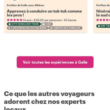
Profitez de Galle avec Dilshan
Profitez de
Apprenez à conduire un tuk-tuk comme
Itinéra
les pros !
le sud 
•
•
14 avis
€35.00
par personne
10 heures
CITY HIGHLIGHT TOUR
CAR
DAY TRI
CONFIRMATION INSTANTANÉE
ADAPTÉ AUX FAMILLES
Voir toutes les expériences à Galle
Ce que les autres voyageurs
adorent chez nos experts
locaux