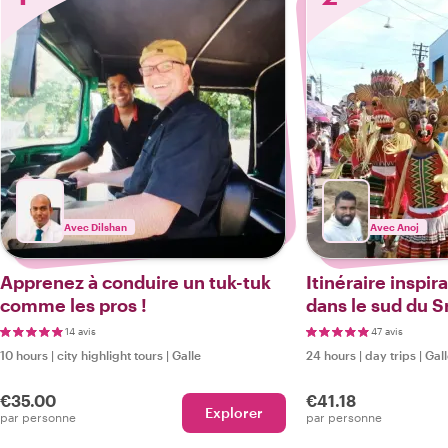
Avec Dilshan
Avec Anoj
Apprenez à conduire un tuk-tuk
Itinéraire inspir
comme les pros !
dans le sud du S
14 avis
47 avis
10 hours
|
city highlight tours
|
Galle
24 hours
|
day trips
|
Gal
€35.00
€41.18
Explorer
par personne
par personne