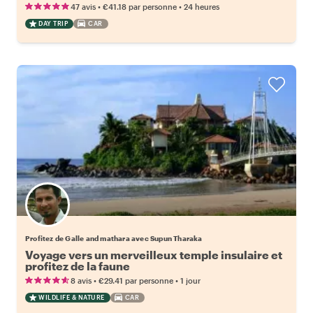
•
•
47 avis
€41.18
par personne
24 heures
DAY TRIP
CAR
Profitez de Galle and mathara avec Supun Tharaka
Voyage vers un merveilleux temple insulaire et
profitez de la faune
•
•
8 avis
€29.41
par personne
1 jour
WILDLIFE & NATURE
CAR