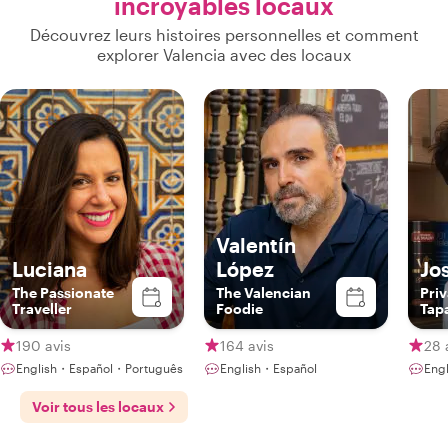
incroyables locaux
Découvrez leurs histoires personnelles et comment
explorer Valencia avec des locaux
Valentín
Luciana
López
Jo
The Passionate
The Valencian
Priv
Traveller
Foodie
Tap
Clas
Che
190 avis
164 avis
28 
English・Español・Português
English・Español
Eng
Voir tous les locaux