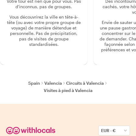
Votre tour est rien que pour vous. Pas
Des incontourn
d'inconnus, pas de groupes.
cachés, votre hô
v
Vous découvrirez la ville en tête-à-
tête (ou avec votre propre groupe de
Envie de sauter 
voyage) de manière détendue et
une pause gastro
personnelle. Pas de précipitation,
concentrer sur le s
pas de visites de groupe
de demander. Cha
standardisées.
façonnée selon 
préférences et vo
Spain
Valencia
Circuits à Valencia
Visites à pied à Valencia
EUR
-
€