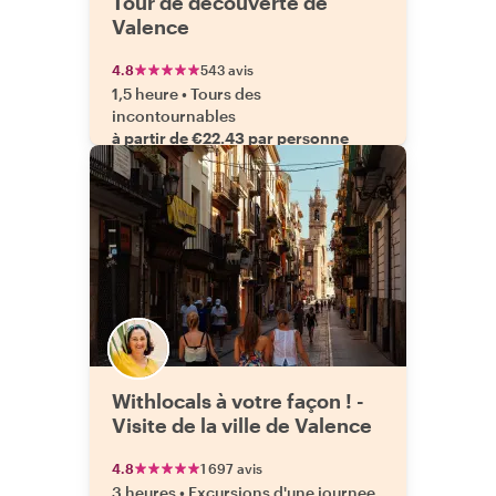
Tour de découverte de
Valence
4.8
543 avis
1,5 heure
•
Tours des
incontournables
à partir de €22.43 par personne
Withlocals à votre façon ! -
Visite de la ville de Valence
4.8
1 697 avis
3 heures
•
Excursions d'une journee