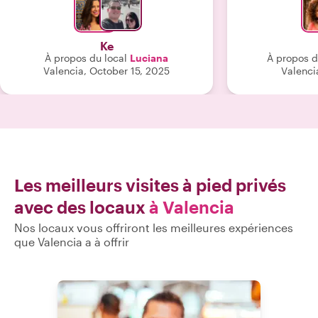
recommandations étaient excellentes
et reflètent parfaitement la richesse
culinaire locale. Une expérience
Ke
authentique et délicieuse que je
À propos du local
Luciana
À propos d
recommande sans hésiter ! 🍷🍴"
Valencia, October 15, 2025
Valencia
Les meilleurs visites à pied privés
avec des locaux
à Valencia
Nos locaux vous offriront les meilleures expériences
que Valencia a à offrir