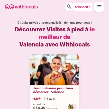
S'inscrire
Circuits privés et personnalisés - rien que pour vous !
Découvrez Visites à pied à
le
meilleur de
Valencia avec Withlocals
Tour culinaire pour bien
démarrer : Valence
4.8
·
1 116 avis
À partir de
€58.09
+
6
/personne