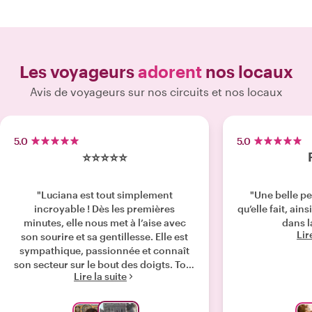
Les voyageurs
adorent
nos locaux
Avis de voyageurs sur nos circuits et nos locaux
5.0
5.0
⭐️⭐️⭐️⭐️⭐️
"Luciana est tout simplement
"Une belle pe
incroyable ! Dès les premières
qu’elle fait, ain
minutes, elle nous met à l’aise avec
dans la
Lir
son sourire et sa gentillesse. Elle est
sympathique, passionnée et connaît
son secteur sur le bout des doigts. Tout
Lire la suite
au long du food tour, elle a su créer
une ambiance conviviale, pleine
d’échanges et de découvertes. Ses