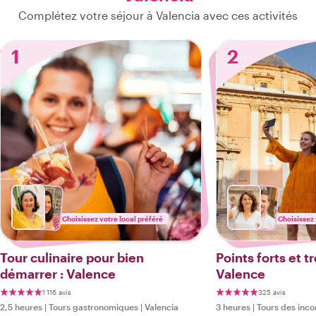
Complétez votre séjour à Valencia avec ces activités
1
2
Choisissez votre local préféré
Choisissez 
Tour culinaire pour bien
Points forts et 
démarrer : Valence
Valence
1 116 avis
325 avis
2,5 heures
|
Tours gastronomiques
|
Valencia
3 heures
|
Tours des inco