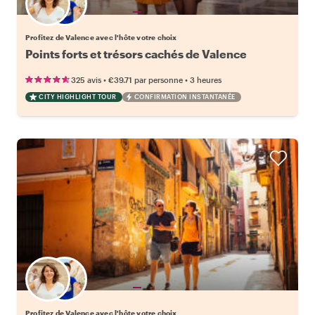
Choisissez votre local favori
Profitez de Valence avec l'hôte votre choix
Points forts et trésors cachés de Valence
•
•
325 avis
€39.71
par personne
3 heures
CITY HIGHLIGHT TOUR
CONFIRMATION INSTANTANÉE
Choisissez votre local favori
Profitez de Valence avec l'hôte votre choix