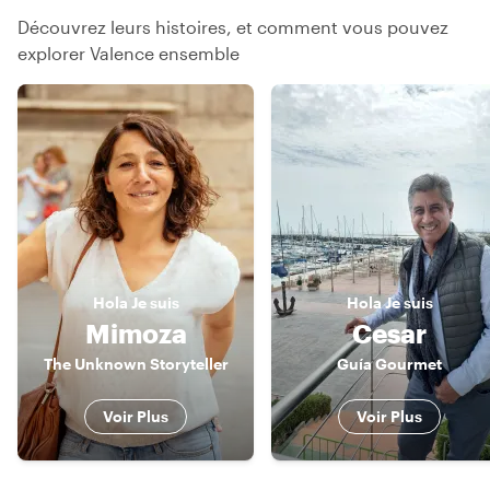
Découvrez leurs histoires, et comment vous pouvez
explorer Valence ensemble
Hola
Je suis
Hola
Je suis
Mimoza
Cesar
The Unknown Storyteller
Guía Gourmet
Voir Plus
Voir Plus