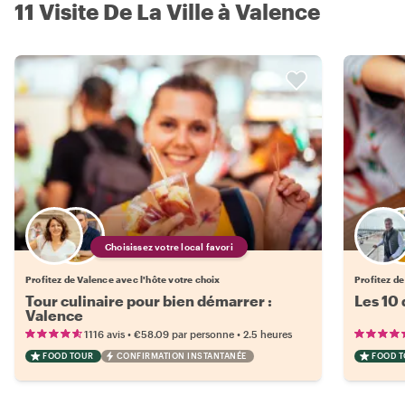
11 Visite De La Ville à Valence
Choisissez votre local favori
Profitez de Valence avec l'hôte votre choix
Profitez de
Tour culinaire pour bien démarrer :
Les 10
Valence
•
•
1116 avis
€58.09
par personne
2.5 heures
FOOD TOUR
CONFIRMATION INSTANTANÉE
FOOD 