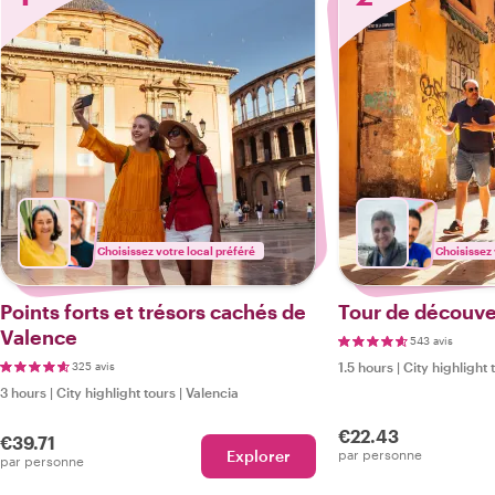
Choisissez votre local préféré
Choisissez 
Points forts et trésors cachés de
Tour de découve
Valence
543 avis
325 avis
1.5 hours
|
City highlight 
3 hours
|
City highlight tours
|
Valencia
€22.43
€39.71
Explorer
par personne
par personne