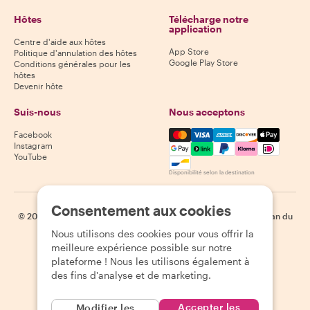
Hôtes
Télécharge notre
application
Centre d'aide aux hôtes
App Store
Politique d'annulation des hôtes
Google Play Store
Conditions générales pour les
hôtes
Devenir hôte
Suis-nous
Nous acceptons
Mastercard, Visa, Amex, Di
Facebook
Instagram
YouTube
Disponibilité selon la destination
Consentement aux cookies
©
2026
Withlocals.com
|
Politique de confidentialité
|
Cookies
|
Plan du
site
Nous utilisons des cookies pour vous offrir la
meilleure expérience possible sur notre
plateforme ! Nous les utilisons également à
des fins d'analyse et de marketing.
Accepter les
Modifier les