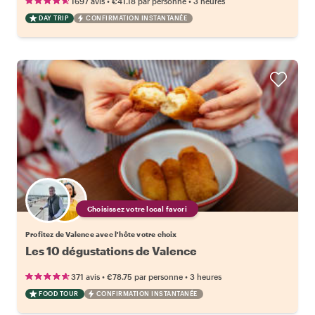
•
•
1697 avis
€41.18
par personne
3 heures
DAY TRIP
CONFIRMATION INSTANTANÉE
Choisissez votre local favori
Profitez de Valence avec l'hôte votre choix
Les 10 dégustations de Valence
•
•
371 avis
€78.75
par personne
3 heures
FOOD TOUR
CONFIRMATION INSTANTANÉE