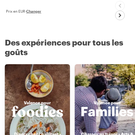
Prix en EUR
·
Changer
Des expériences pour tous les
goûts
Valence pour
Valence pour
Dîners chez l'habitant •
Chasses au trésor • Arts &