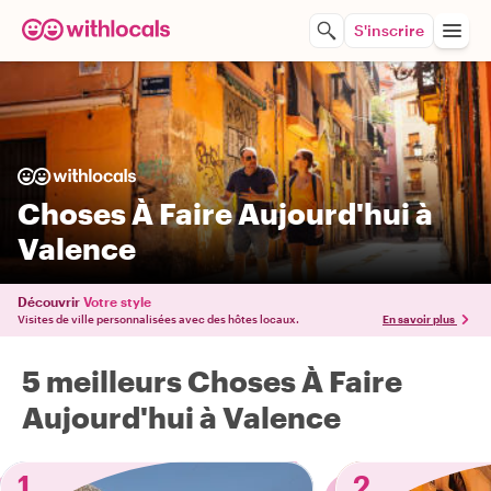
S'inscrire
Choses À Faire Aujourd'hui à
Valence
Découvrir
Votre style
Visites de ville personnalisées avec des hôtes locaux.
En savoir plus
5 meilleurs Choses À Faire
Aujourd'hui à Valence
1
2