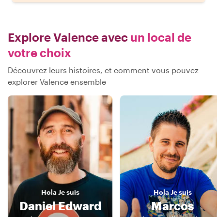
Explore Valence avec
un local de
votre choix
Découvrez leurs histoires, et comment vous pouvez
explorer Valence ensemble
Hola
Je suis
Hola
Je suis
Daniel Edward
Marcos