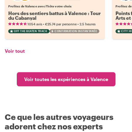
Profitez de Valence avec l'hôte votre choix
Profitez de
Hors des sentiers battus à Valence : Tour
Points 
du Cabanyal
Arts et
•
•
1054 avis
€25.74
par personne
2.5 heures
OFF THE BEATEN TRACK
CONFIRMATION INSTANTANÉE
CITY H
Voir tout
Voir toutes les expériences à Valence
Ce que les autres voyageurs
adorent chez nos experts