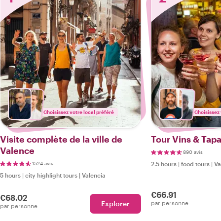
Choisissez votre local préféré
Choisissez 
Visite complète de la ville de
Tour Vins & Tap
Valence
890 avis
1524 avis
2.5 hours
|
food tours
|
Va
5 hours
|
city highlight tours
|
Valencia
€66.91
€68.02
Explorer
par personne
par personne