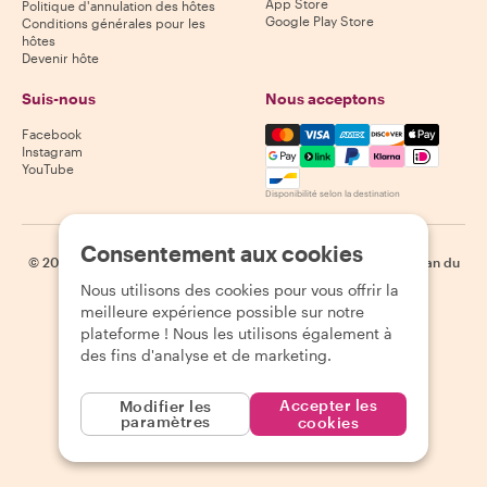
App Store
Politique d'annulation des hôtes
Google Play Store
Conditions générales pour les
hôtes
Devenir hôte
Suis-nous
Nous acceptons
Mastercard, Visa, Amex, Di
Facebook
Instagram
YouTube
Disponibilité selon la destination
Consentement aux cookies
©
2026
Withlocals.com
|
Politique de confidentialité
|
Cookies
|
Plan du
site
Nous utilisons des cookies pour vous offrir la
meilleure expérience possible sur notre
plateforme ! Nous les utilisons également à
des fins d'analyse et de marketing.
Accepter les
Modifier les
paramètres
cookies