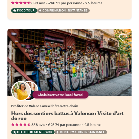
•
•
890 avis
€66.91
par personne
2.5 heures
FOOD TOUR
CONFIRMATION INSTANTANÉE
Choisissez votre local favori
Profitez de Valence avec l'hôte votre choix
Hors des sentiers battus à Valence : Visite d'art
de rue
•
•
858 avis
€25.74
par personne
2.5 heures
OFF THE BEATEN TRACK
CONFIRMATION INSTANTANÉE