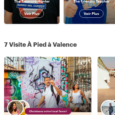
The Treasure Hunter
The Friendly Teacher
Voir Plus
Voir Plus
7 Visite À Pied à Valence
Choisissez votre local favori