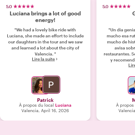
5.0
5.0
Luciana brings a lot of good
G
energy!
"We had a lovely bike ride with
"Un día geni
Luciana, she made an effort to include
mucho esa rut
our daughters in the tour and we saw
mucho de hist
and learned a lot about the city of
avisa sobr
Valencia. "
restaurantes. 
Lire la suite
y recomenda
Lir
Patrick
M
À propos du local
Luciana
À propos 
Valencia, April 16, 2026
Valencia