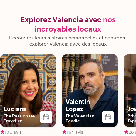
Explorez Valencia avec
nos
incroyables locaux
Découvrez leurs histoires personnelles et comment
explorer Valencia avec des locaux
Valentín
Luciana
López
Jo
The Passionate
The Valencian
Priv
Traveller
Foodie
Tap
Clas
Che
190 avis
164 avis
28 