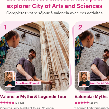
explorer City of Arts and Sciences
Complétez votre séjour à Valencia avec ces activités
1
2
Avec Daniel Edward
Avec Daniel Ed
Valencia: Myths & Legends Tour
Valencia: Myths
425 avis
425 avis
2 heures
|
city highlight tours
|
Valencia
2 heures
|
city highlight 