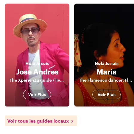
Hola
Je suis
Hola
Je suis
Jose Andres
Maria
The XperienZa guide / live an experience
The Flamenco dancer: Flamenco dance and history, foodtours
Voir Plus
Voir Plus
Voir tous les guides locaux