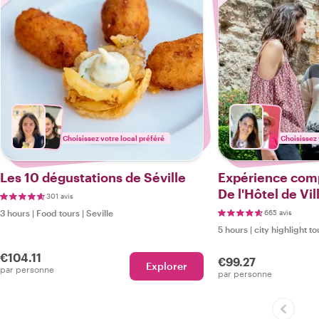
Choisissez votre local préféré
Choisissez 
Les 10 dégustations de Séville
Expérience compl
De l'Hôtel de Vil
301 avis
Triana
3 hours
|
Food tours
|
Seville
665 avis
5 hours
|
city highlight to
€104.11
€99.27
Explorer
par personne
par personne