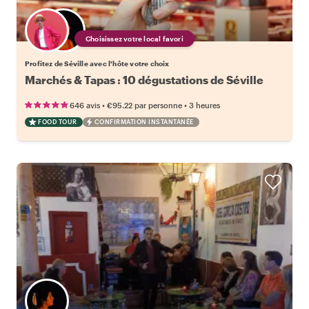
Choisissez votre local favori
Profitez de Séville avec l'hôte votre choix
Marchés & Tapas : 10 dégustations de Séville
•
•
646 avis
€95.22
par personne
3 heures
FOOD TOUR
CONFIRMATION INSTANTANÉE