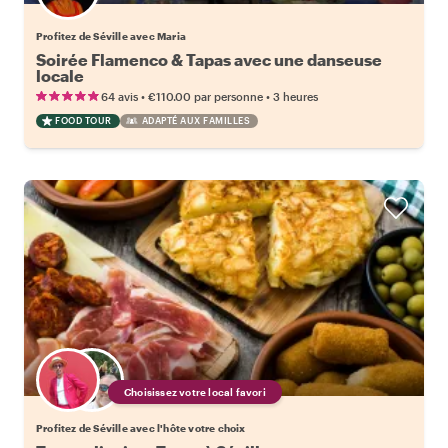
Profitez de Séville avec Maria
Soirée Flamenco & Tapas avec une danseuse
locale
•
•
64 avis
€110.00
par personne
3 heures
FOOD TOUR
ADAPTÉ AUX FAMILLES
Choisissez votre local favori
Profitez de Séville avec l'hôte votre choix