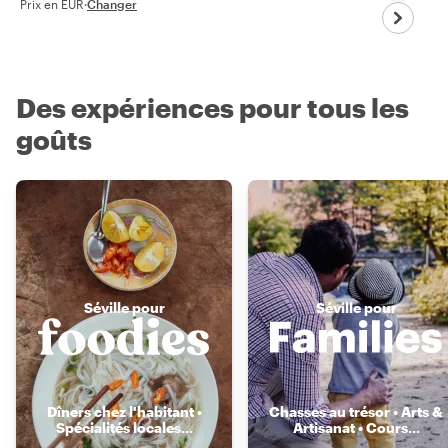
Prix en EUR
·
Changer
Des expériences pour tous les
goûts
Séville pour
Séville pour
Dîners chez l'habitant •
Chasses au trésor • Arts &
Spécialités locales
...
Artisanat • Cours
...