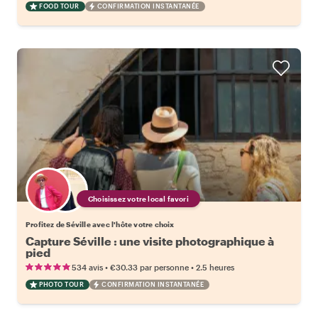
FOOD TOUR
CONFIRMATION INSTANTANÉE
Choisissez votre local favori
Profitez de Séville avec l'hôte votre choix
Capture Séville : une visite photographique à
pied
•
•
534 avis
€30.33
par personne
2.5 heures
PHOTO TOUR
CONFIRMATION INSTANTANÉE