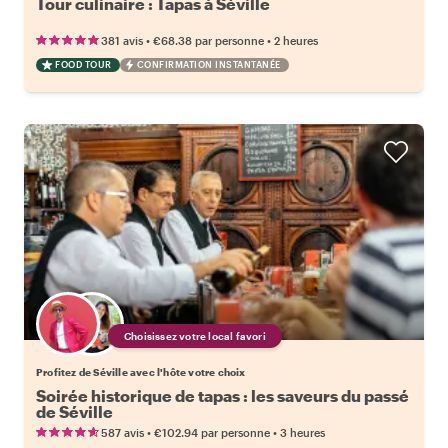
Tour culinaire : Tapas à Séville
•
•
381 avis
€68.38
par personne
2 heures
FOOD TOUR
CONFIRMATION INSTANTANÉE
Choisissez votre local favori
Profitez de Séville avec l'hôte votre choix
Soirée historique de tapas : les saveurs du passé
de Séville
•
•
587 avis
€102.94
par personne
3 heures