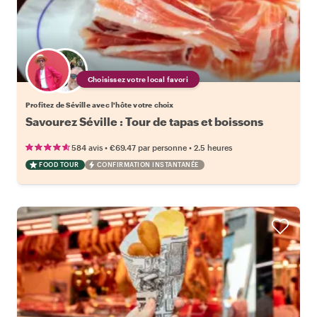
Choisissez votre local favori
Profitez de Séville avec l'hôte votre choix
Savourez Séville : Tour de tapas et boissons
•
•
584 avis
€69.47
par personne
2.5 heures
FOOD TOUR
CONFIRMATION INSTANTANÉE