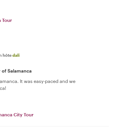
a Tour
n hôte
dali
r of Salamanca
alamanca. It was easy-paced and we
ca!
manca City Tour