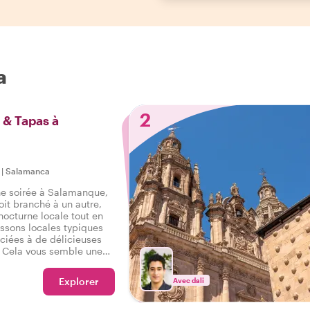
a
2
 & Tapas à
|
Salamanca
ne soirée à Salamanque,
oit branché à un autre,
nocturne locale tout en
ssons locales typiques
ciées à de délicieuses
 Cela vous semble une
 Rejoignez un expert
cturne et découvrez
Explorer
Avec dali
tants se détendent à