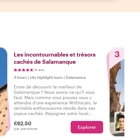
3
Les incontournables et trésors
cachés de Salamanque
10 avis
3 hours
|
city highlight tours
|
Salamanca
Envie de découvrir le meilleur de
Salamanque ? Nous avons ce qu'il vous
faut. Mais comme vous pouvez vous y
attendre d'une expérience Withlocals, le
véritable enthousiasme réside dans ses
joyaux cachés. Rejoignez votre local
préféré et ressentez la vraie ambiance de
€62.50
la ville lors d'une visite qui a tout pour vous
Explorer
Avec d
par personne
faire dire : J'ai vécu la vraie Salamanque !