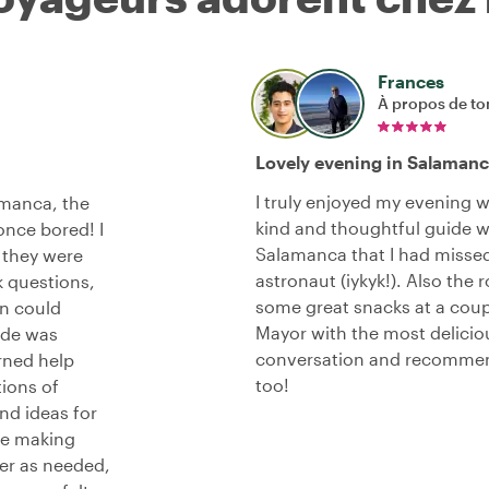
Frances
À propos de to
Lovely evening in Salamanca
I truly enjoyed my evening w
amanca, the
kind and thoughtful guide 
once bored! I
Salamanca that I had missed
d they were
astronaut (iykyk!). Also th
 questions,
some great snacks at a coupl
n could
Mayor with the most deliciou
uide was
conversation and recommend
rned help
too!
tions of
nd ideas for
ce making
ter as needed,