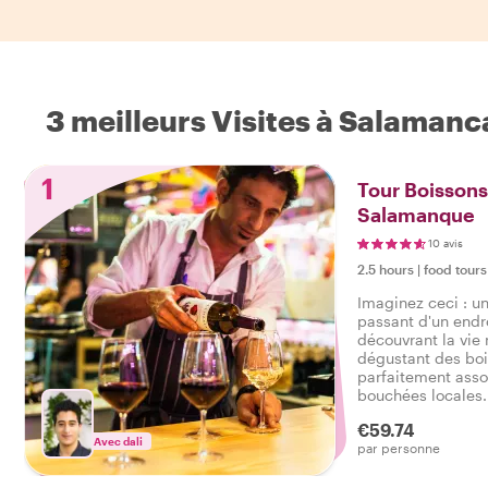
3 meilleurs Visites à Salamanc
1
Tour Boissons
Salamanque
10 avis
2.5 hours
|
food tours
Imaginez ceci : u
passant d'un endr
découvrant la vie 
dégustant des boi
parfaitement asso
bouchées locales.
soirée amusante ?
€59.74
local de la vie no
Avec dali
par personne
comment les habi
Salamanque.