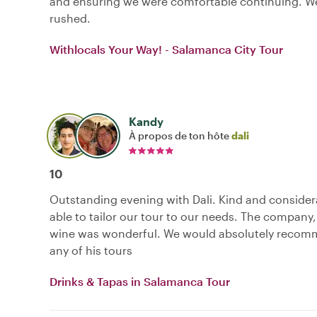
and ensuring we were comfortable continuing. We
rushed.
Withlocals Your Way! - Salamanca City Tour
Kandy
À propos de ton hôte
dali
10
Outstanding evening with Dali. Kind and consider
able to tailor our tour to our needs. The company
wine was wonderful. We would absolutely recom
any of his tours
Drinks & Tapas in Salamanca Tour