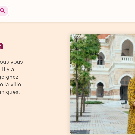
a
vous vous
il y a
ejoignez
 la ville
uniques.