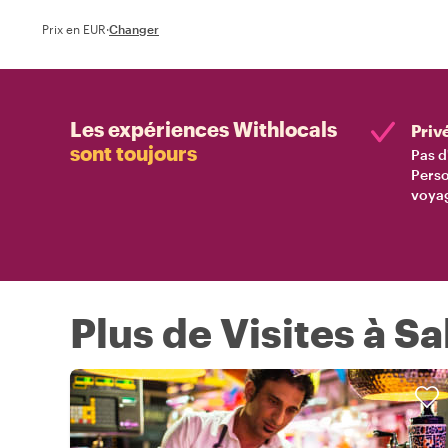
Prix en EUR
·
Changer
Les expériences Withlocals
Priv
sont toujours
Pas d
Perso
voyag
Plus de Visites à 