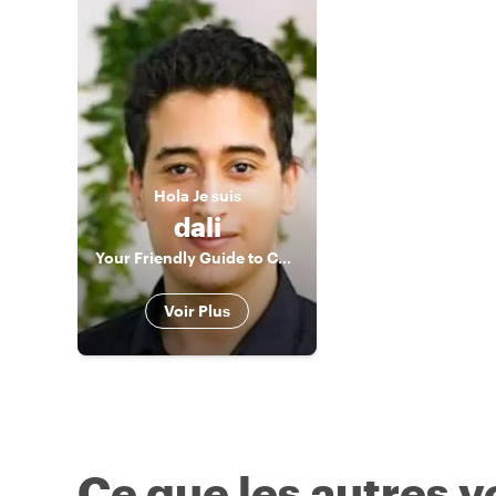
Hola
Je suis
dali
Your Friendly Guide to Connection and Inspiration
Voir Plus
Ce que les autres 