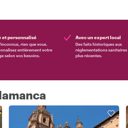
é et personnalisé
Avec un expert local
'inconnus, rien que vous.
Des faits historiques aux
nnalisez entièrement votre
réglementations sanitaires 
e selon vos besoins.
plus récentes.
Salamanca