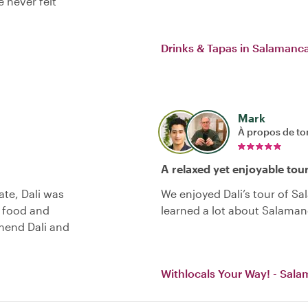
 never felt
Drinks & Tapas in Salamanc
Mark
À propos de to
A relaxed yet enjoyable tou
ate, Dali was
We enjoyed Dali’s tour of S
, food and
learned a lot about Salaman
mend Dali and
Withlocals Your Way! - Sala