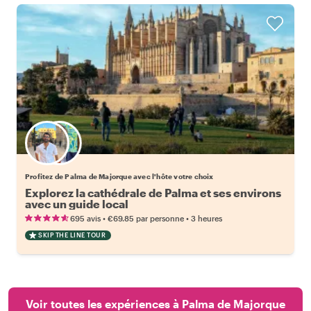
Choisissez votre local favori
Profitez de Palma de Majorque avec l'hôte votre choix
Explorez la cathédrale de Palma et ses environs
avec un guide local
•
•
695 avis
€69.85
par personne
3 heures
SKIP THE LINE TOUR
Voir toutes les expériences à Palma de Majorque