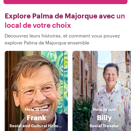
Explore Palma de Majorque avec
un
local de votre choix
Découvrez leurs histoires, et comment vous pouvez
explorer Palma de Majorque ensemble
Hola
Je suis
Hola
Je suis
Frank
Billy
Social and Cultural Historian
Social Traveler