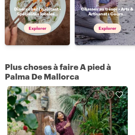
Dîners chez l'habitant •
Chasses au trésor • Arts &
Spécialités locales
...
Artisanat • Cours
...
Explorer
Explorer
Plus choses à faire A pied à
Palma De Mallorca