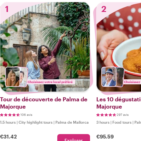
1
2
Choisissez votre local préféré
Choisissez 
Tour de découverte de Palma de
Les 10 dégustat
Majorque
Majorque
106 avis
297 avis
1.5 hours
|
City highlight tours
|
Palma de Mallorca
3 hours
|
Food tours
|
Pal
€31.42
€95.59
Explorer