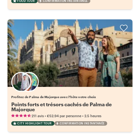
FOOD TOUR
CONFIRMATION INSTANTANÉE
Choisissez votre local favori
Profitez de Palma de Majorque avec l'hôte votre choix
Points forts et trésors cachés de Palma de
Majorque
•
•
211 avis
€52.94
par personne
2.5 heures
CITY HIGHLIGHT TOUR
CONFIRMATION INSTANTANÉE