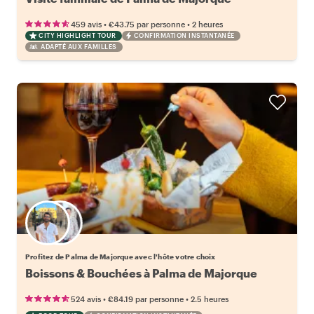
•
•
459 avis
€43.75
par personne
2 heures
CITY HIGHLIGHT TOUR
CONFIRMATION INSTANTANÉE
ADAPTÉ AUX FAMILLES
Choisissez votre local favori
Profitez de Palma de Majorque avec l'hôte votre choix
Boissons & Bouchées à Palma de Majorque
•
•
524 avis
€84.19
par personne
2.5 heures