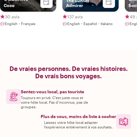
The Sunset
Coco
Admirer
Soci
30 avis
137 avis
49 
English・Français
English・Español・Italiano
Eng
De vraies personnes. De vraies histoires.
De vrais bons voyages.
Sentez-vous local, pas touriste
Toujours en privé. C'est juste vous et
votre hôte local. Pas d'inconnus, pas de
groupes.
Plus de vous, moins de liste à cocher
Laissez votre hôte local adapter
l'expérience entièrement à vos souhaits.