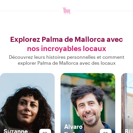
Explorez Palma de Mallorca avec
nos incroyables locaux
Découvrez leurs histoires personnelles et comment
explorer Palma de Mallorca avec des locaux
Alvaro
Suzanne
Bil