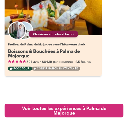
Choisissez votre local favori
Profitez de Palma de Majorque avec l'hôte votre choix
Boissons & Bouchées à Palma de
Majorque
•
•
524 avis
€84.19
par personne
2.5 heures
FOOD TOUR
CONFIRMATION INSTANTANÉE
Voir toutes les expériences à Palma de
Majorque