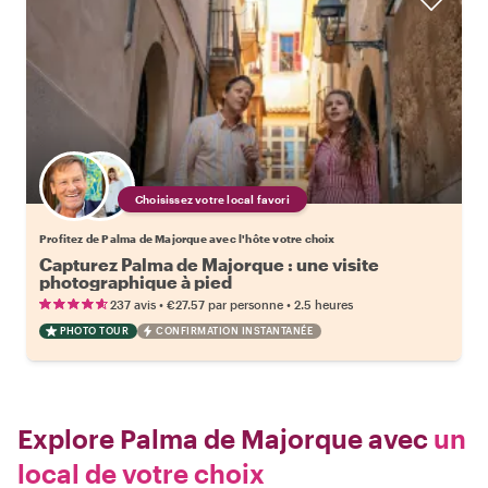
Choisissez votre local favori
Profitez de Palma de Majorque avec l'hôte votre choix
Capturez Palma de Majorque : une visite
photographique à pied
•
•
237 avis
€27.57
par personne
2.5 heures
PHOTO TOUR
CONFIRMATION INSTANTANÉE
Explore Palma de Majorque avec
un
local de votre choix