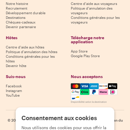
Notre histoire
Centre d'aide aux voyageurs
Recrutement
Politique d'annulation des
Développement durable
voyageurs
Destinations
Conditions générales pour les
Chèques-cadeaux
voyageurs
Devenir partenaire
Hôtes
Télécharge notre
application
Centre d'aide aux hôtes
App Store
Politique d'annulation des hôtes
Google Play Store
Conditions générales pour les
hôtes
Devenir hôte
Suis-nous
Nous acceptons
Mastercard, Visa, Amex, Di
Facebook
Instagram
YouTube
Disponibilité selon la destination
Consentement aux cookies
©
2026
Withlocals.com
|
Politique de confidentialité
|
Cookies
|
Plan du
site
Nous utilisons des cookies pour vous offrir la