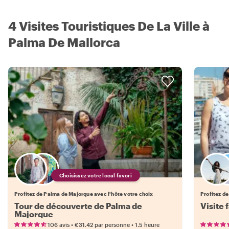
4 Visites Touristiques De La Ville à
Palma De Mallorca
Choisissez votre local favori
Profitez de Palma de Majorque avec l'hôte votre choix
Profitez d
Tour de découverte de Palma de
Visite 
Majorque
•
•
106 avis
€31.42
par personne
1.5 heure