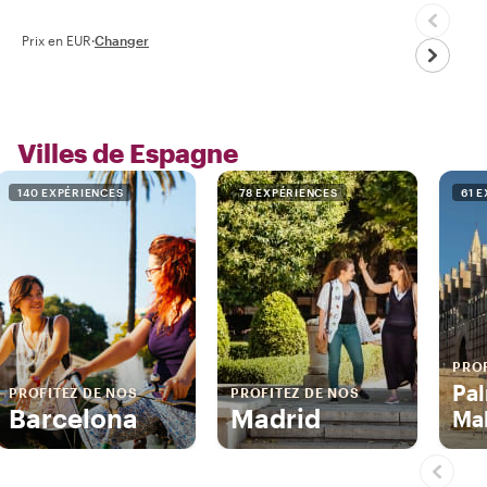
Prix en EUR
·
Changer
Villes de Espagne
140 EXPÉRIENCES
78 EXPÉRIENCES
61 
PROF
Pa
PROFITEZ DE NOS
PROFITEZ DE NOS
Barcelona
Madrid
Mal