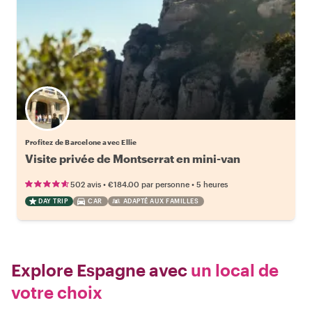
Profitez de Barcelone avec Ellie
Visite privée de Montserrat en mini-van
•
•
502 avis
€184.00
par personne
5 heures
DAY TRIP
CAR
ADAPTÉ AUX FAMILLES
Explore Espagne avec
un local de
votre choix