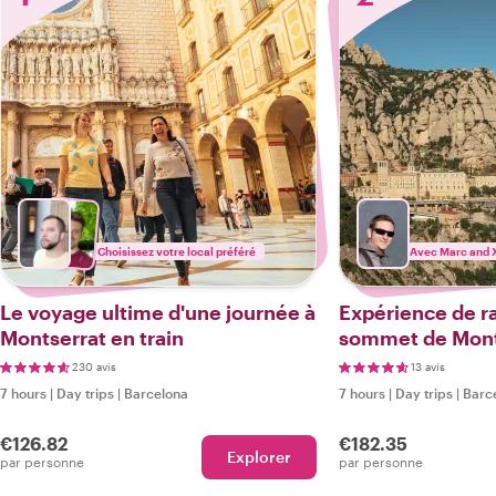
Choisissez votre local préféré
Avec Marc and 
Le voyage ultime d'une journée à
Expérience de 
Montserrat en train
sommet de Monts
privée
230 avis
13 avis
7 hours
|
Day trips
|
Barcelona
7 hours
|
Day trips
|
Barc
€126.82
€182.35
Explorer
par personne
par personne