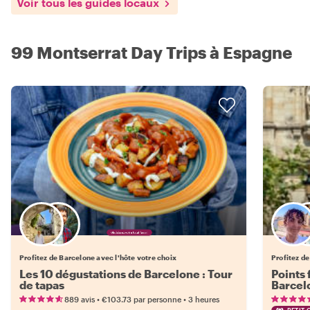
Voir tous les guides locaux
99 Montserrat Day Trips à Espagne
Choisissez votre local favori
Profitez de Barcelone avec l'hôte votre choix
Profitez de
Les 10 dégustations de Barcelone : Tour
Points 
de tapas
Barcel
•
•
889 avis
€103.73
par personne
3 heures