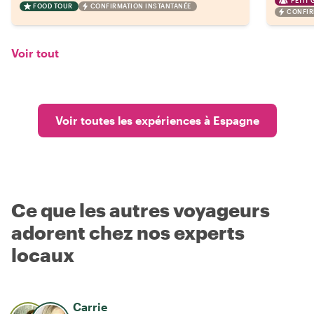
PETIT
FOOD TOUR
CONFIRMATION INSTANTANÉE
CONFIR
Voir tout
Voir toutes les expériences à Espagne
Ce que les autres voyageurs
adorent chez nos experts
locaux
Carrie