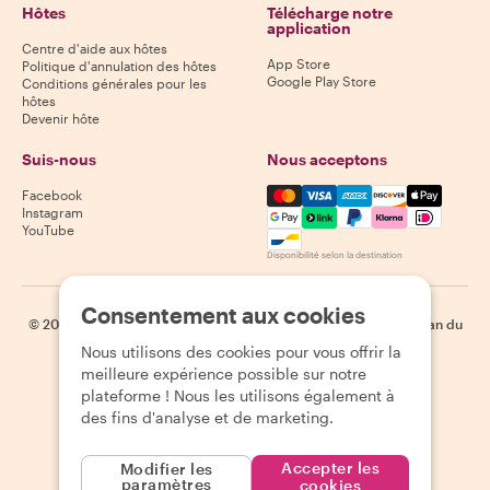
Hôtes
Télécharge notre
application
Centre d'aide aux hôtes
App Store
Politique d'annulation des hôtes
Google Play Store
Conditions générales pour les
hôtes
Devenir hôte
Suis-nous
Nous acceptons
Mastercard, Visa, Amex, Di
Facebook
Instagram
YouTube
Disponibilité selon la destination
Consentement aux cookies
©
2026
Withlocals.com
|
Politique de confidentialité
|
Cookies
|
Plan du
site
Nous utilisons des cookies pour vous offrir la
meilleure expérience possible sur notre
plateforme ! Nous les utilisons également à
des fins d'analyse et de marketing.
Accepter les
Modifier les
paramètres
cookies