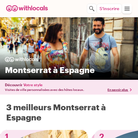
S'inscrire
Montserrat à Espagne
Découvrir
Votre style
Visites de ville personnalisées avec des hôtes locaux.
En savoir plus
3 meilleurs Montserrat à
Espagne
1
2