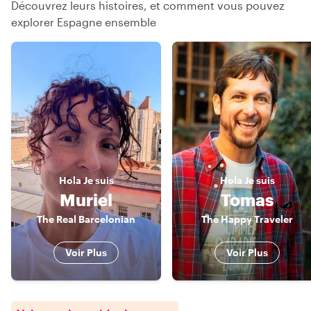
Découvrez leurs histoires, et comment vous pouvez
explorer Espagne ensemble
Hola
Je suis
Hola
Je suis
Muriel
Tomas
The Real Barcelonian
The Happy Traveler
Voir Plus
Voir Plus