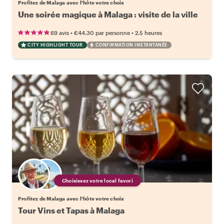
Profitez de Malaga avec l'hôte votre choix
Une soirée magique à Malaga : visite de la ville
•
•
69 avis
€44.30
par personne
2.5 heures
CITY HIGHLIGHT TOUR
CONFIRMATION INSTANTANÉE
Choisissez votre local favori
Profitez de Malaga avec l'hôte votre choix
Tour Vins et Tapas à Malaga