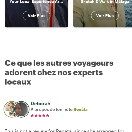
Your Local Experience Architect
Sketch & Walk in Málaga
Voir Plus
Voir Plus
Ce que les autres voyageurs
adorent chez nos experts
locaux
Deborah
À propos de ton hôte
Renáta
This is not a review for Renáta, since she arranged for