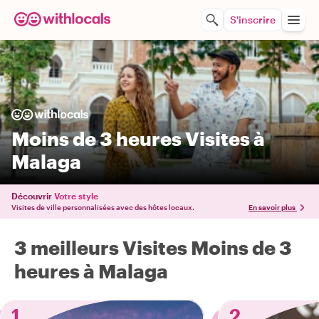
S'inscrire
Moins de 3 heures Visites à
Malaga
Découvrir
Votre style
Visites de ville personnalisées avec des hôtes locaux.
En savoir plus
3 meilleurs Visites Moins de 3
heures à Malaga
1
2