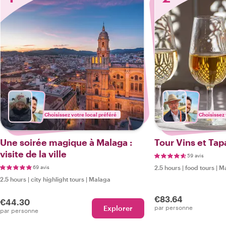
Choisissez votre local préféré
Choisissez 
Une soirée magique à Malaga :
Tour Vins et Tap
visite de la ville
59 avis
69 avis
2.5 hours
|
food tours
|
M
2.5 hours
|
city highlight tours
|
Malaga
€83.64
€44.30
Explorer
par personne
par personne