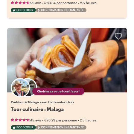
•
•
59 avis
€83.64
par personne
2.5 heures
FOOD TOUR
CONFIRMATION INSTANTANÉE
Choisissez votre local favori
Profitez de Malaga avec l'hôte votre choix
Tour culinaire : Malaga
•
•
45 avis
€76.29
par personne
2.5 heures
FOOD TOUR
CONFIRMATION INSTANTANÉE