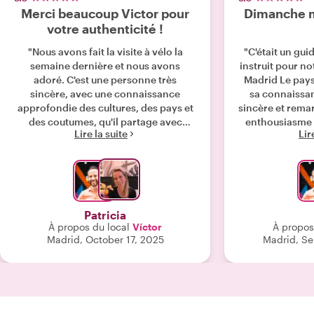
Merci beaucoup Victor pour
Dimanche m
votre authenticité !
"Nous avons fait la visite à vélo la
"C'était un gui
semaine dernière et nous avons
instruit pour no
adoré. C'est une personne très
Madrid Le paysage était magnifique,
sincère, avec une connaissance
sa connaissan
approfondie des cultures, des pays et
sincère et rema
des coutumes, qu'il partage avec
enthousiasme po
Lire la suite
Lir
enthousiasme, sans être trop insistant.
les informations
Grâce à lui, nous avons découvert une
hôtes, qu'elles
toute autre facette de Madrid, ce qui
ou historiques. 
était très rafraîchissant. Il nous a
et extrêmement i
également donné d'excellentes
Victor pour la 
recommandations de restaurants et
Patricia
de bars, que nous avons suivies à la
À propos du local
Víctor
À propos
lettre et que nous avons adorées. C'est
Madrid, October 17, 2025
Madrid, Se
un vrai plaisir de découvrir la ville
avec un habitant comme lui. Bien que
nous soyons allés à Madrid au moins
sept fois ces dernières années, cette
expérience nous a vraiment surpris et