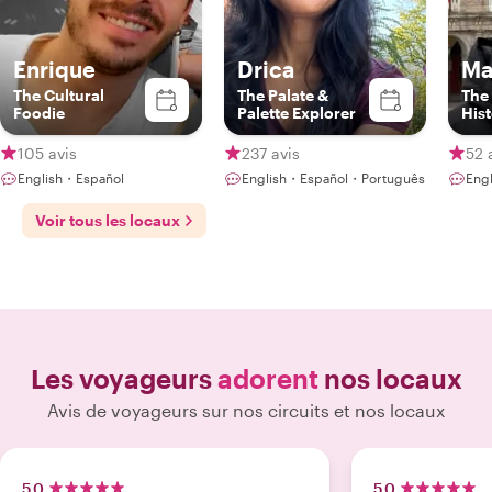
Enrique
Drica
Ma
The Cultural
The Palate &
The
Foodie
Palette Explorer
His
105 avis
237 avis
52 
English・Español
English・Español・Português
Eng
Voir tous les locaux
Les voyageurs
adorent
nos locaux
Avis de voyageurs sur nos circuits et nos locaux
5.0
5.0