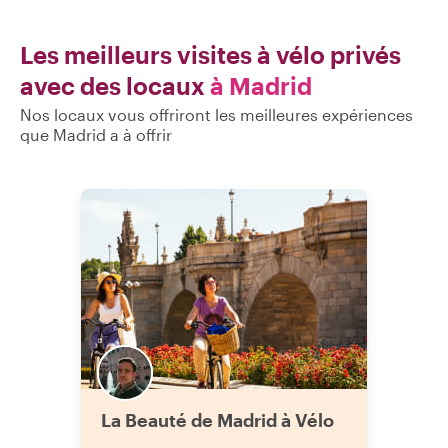
nous a donné un nouveau regard sur la
ville. Nous envisageons même d'y
retourner la prochaine fois. Je le
Les meilleurs visites à vélo privés
recommande vivement ! Il parle très
avec des locaux
à Madrid
bien anglais."
Nos locaux vous offriront les meilleures expériences
que Madrid a à offrir
La Beauté de Madrid à Vélo