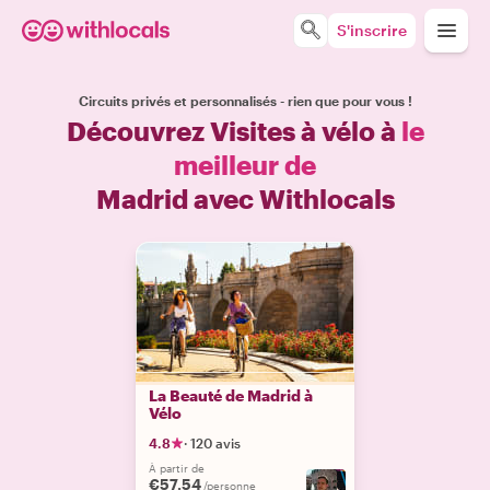
S'inscrire
Circuits privés et personnalisés - rien que pour vous !
Découvrez Visites à vélo à
le
meilleur de
Madrid avec Withlocals
La Beauté de Madrid à
Vélo
4.8
·
120 avis
À partir de
€57.54
/personne