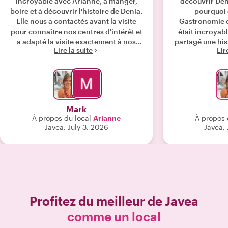
incroyable avec Arianne, à manger,
découvrir Dé
boire et à découvrir l'histoire de Denía.
pourquoi c
Elle nous a contactés avant la visite
Gastronomie d
pour connaître nos centres d'intérêt et
était incroya
a adapté la visite exactement à nos
partagé une his
Lire la suite
Lir
goûts. En tant qu'excellente guide,
et entreti
nous avions l'impression de passer la
merveilleuse
journée avec une vieille amie. Pour
propriétaires 
vraiment découvrir Denía, faites cette
avons visités. 
visite !"
nourriture déli
semblait authe
Mark
vivement cette 
À propos du local
Arianne
À propos 
visitent
Javea, July 3, 2026
Javea,
Profitez du meilleur de
Javea
comme un local