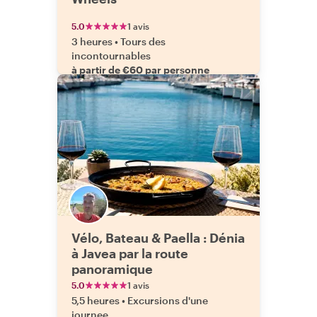
5.0
1 avis
3 heures
•
Tours des
incontournables
à partir de €60 par personne
Vélo, Bateau & Paella : Dénia
à Javea par la route
panoramique
5.0
1 avis
5,5 heures
•
Excursions d'une
journee