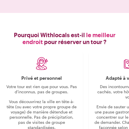
Pourquoi Withlocals est-il
le meilleur
endroit
pour réserver un tour ?
Privé et personnel
Adapté à v
Votre tour est rien que pour vous. Pas
Des incontourn
d'inconnus, pas de groupes.
cachés, votre hô
v
Vous découvrirez la ville en tête-à-
tête (ou avec votre propre groupe de
Envie de sauter 
voyage) de manière détendue et
une pause gastro
personnelle. Pas de précipitation,
concentrer sur le s
pas de visites de groupe
de demander. Cha
standardisées.
façonnée selon 