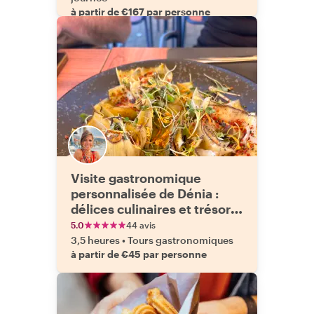
à partir de €167 par personne
Visite gastronomique
personnalisée de Dénia :
délices culinaires et trésors
cachés
5.0
44 avis
3,5 heures
•
Tours gastronomiques
à partir de €45 par personne