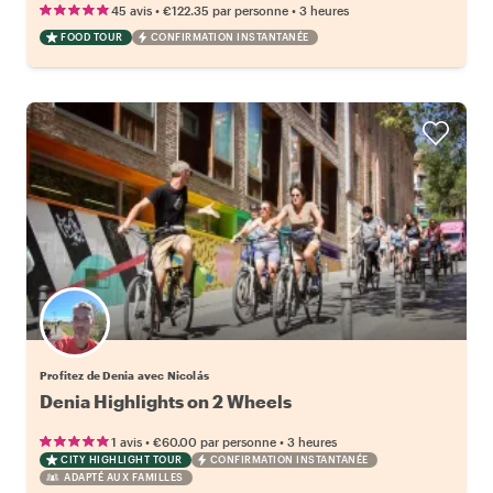
•
•
45 avis
€122.35
par personne
3 heures
FOOD TOUR
CONFIRMATION INSTANTANÉE
Profitez de Denia avec Nicolás
Denia Highlights on 2 Wheels
•
•
1 avis
€60.00
par personne
3 heures
CITY HIGHLIGHT TOUR
CONFIRMATION INSTANTANÉE
ADAPTÉ AUX FAMILLES