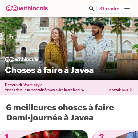
S'inscrire
Choses à faire à Javea
Découvrir
Votre style
Visites de ville personnalisées avec des hôtes locaux.
En savoir plus
6 meilleures choses à faire
Demi-journée à Javea
1
2