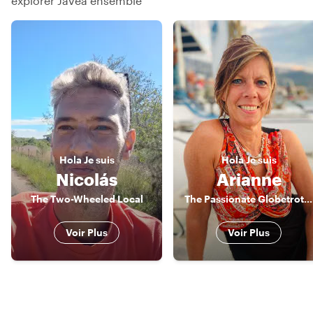
explorer Javea ensemble
Hola
Je suis
Hola
Je suis
Nicolás
Arianne
The Two-Wheeled Local
The Passionate Globetrotter
Voir Plus
Voir Plus