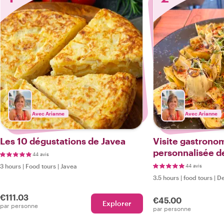
Avec Arianne
Avec Arianne
Les 10 dégustations de Javea
Visite gastrono
personnalisée de
44 avis
culinaires et tr
3 hours
|
Food tours
|
Javea
44 avis
3.5 hours
|
food tours
|
De
€111.03
€45.00
Explorer
par personne
par personne