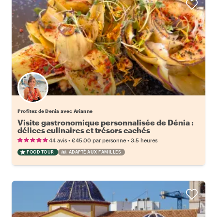
Profitez de Denia avec Arianne
Visite gastronomique personnalisée de Dénia :
délices culinaires et trésors cachés
•
•
44 avis
€45.00
par personne
3.5 heures
FOOD TOUR
ADAPTÉ AUX FAMILLES