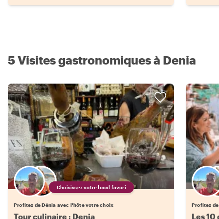
5 Visites gastronomiques à Denia
Choisissez votre local favori
Profitez de Dénia avec l'hôte votre choix
Profitez de
Tour culinaire : Denia
Les 10