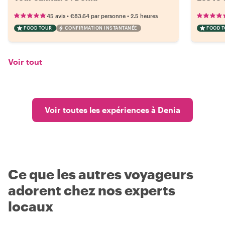
•
•
45 avis
€83.64
par personne
2.5 heures
FOOD TOUR
CONFIRMATION INSTANTANÉE
FOOD 
Voir tout
Voir toutes les expériences à Denia
Ce que les autres voyageurs
adorent chez nos experts
locaux