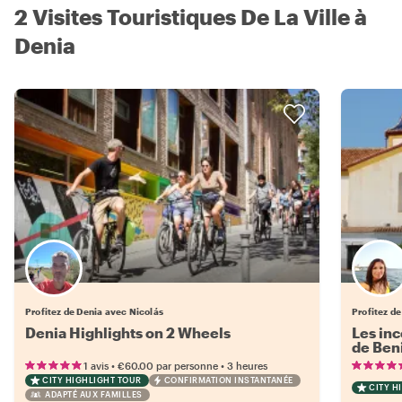
2 Visites Touristiques De La Ville à
Denia
Profitez de Denia avec Nicolás
Profitez d
Denia Highlights on 2 Wheels
Les inc
de Ben
•
•
1 avis
€60.00
par personne
3 heures
CITY HIGHLIGHT TOUR
CONFIRMATION INSTANTANÉE
CITY H
ADAPTÉ AUX FAMILLES