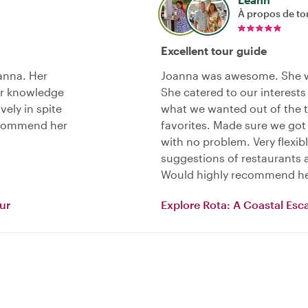
À propos de to
Excellent tour guide
anna. Her
Joanna was awesome. She wa
er knowledge
She catered to our interest
vely in spite
what we wanted out of the t
recommend her
favorites. Made sure we got 
with no problem. Very flexib
suggestions of restaurants a
Would highly recommend her
our
Explore Rota: A Coastal Esc