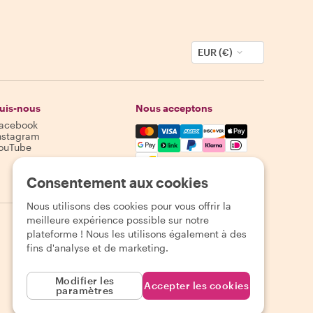
EUR (€)
uis-nous
Nous acceptons
acebook
Mastercard, Visa, Amex, Discover,
nstagram
ouTube
Disponibilité selon la destination
Consentement aux cookies
Nous utilisons des cookies pour vous offrir la
meilleure expérience possible sur notre
plateforme ! Nous les utilisons également à des
fins d'analyse et de marketing.
Modifier les
Accepter les cookies
paramètres