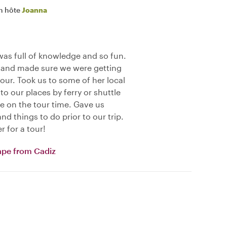
n hôte
Joanna
s full of knowledge and so fun.
s and made sure we were getting
our. Took us to some of her local
to our places by ferry or shuttle
le on the tour time. Gave us
nd things to do prior to our trip.
 for a tour!
ape from Cadiz