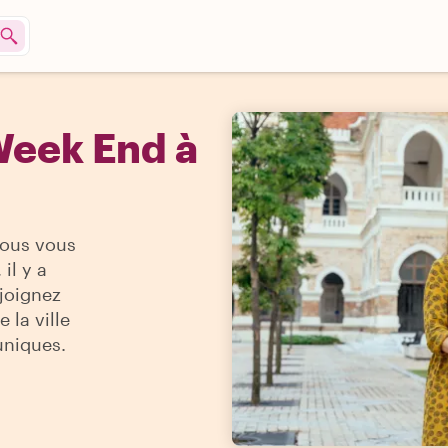
Week End à
vous vous
il y a
ejoignez
 la ville
uniques.