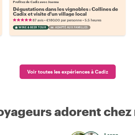
Profitez de Cadiz avec Joanna
Dégustations dans les vignobles : Collines de
Cadix et visite d'un village local
•
•
87 avis
€180.00
par personne
5.5 heures
WINE & BEER TOUR
ADAPTÉ AUX FAMILLES
Voir toutes les expériences à Cadiz
voyageurs adorent chez
Leann